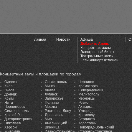
Главная
Новости
Афиша
С
Добавить Анонс
Концертные залы
Электронный билет
Театральные кассы
Если концерт отменен
Концертные залы и площадки по городам
Одесса
Севастополь
Чернигов
Киев
Минск
Краматорск
Львов
Анапа
Северодонецк
Донецк
Луганск
Мелитополь
Крым
Запорожье
Черновцы
Ялта
Полтава
Ровно
Черноморск
Москва
Ахтырка
Симферополь
Ростов-на-Дону
Ужгород
Кривой Рог
Ярославль
Кременчуг
Днепропетровск
Мир
Бердичев
Николаев
Хмельницкий
Коростень
Херсон
Винница
Новоград-Волынский
Житомир
Ивано-Франковск
Староконстантинов