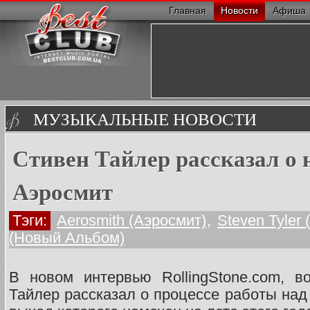
Главная
Новости
Афиша
МУЗЫКАЛЬНЫЕ НОВОСТИ
Стивен Тайлер рассказал о 
Аэросмит
Тэги:
Aerosmith (Аэросмит)
,
Steven Tyler
(Новый Альбом)
В новом интервью RollingStone.com, в
Тайлер рассказал о процессе работы на