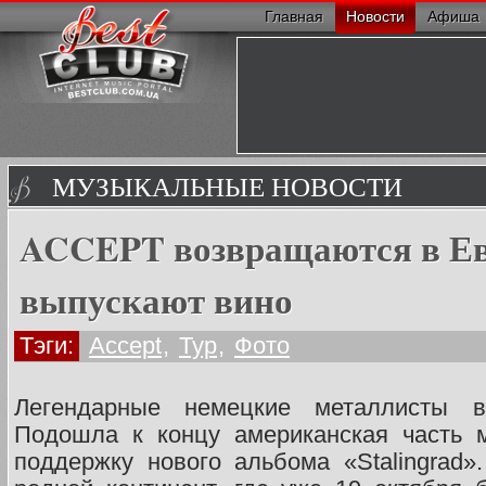
Главная
Новости
Афиша
МУЗЫКАЛЬНЫЕ НОВОСТИ
ACCEPT возвращаются в Ев
выпускают вино
Тэги:
Accept
,
Тур
,
Фото
Легендарные немецкие металлисты в
Подошла к концу американская часть 
поддержку нового альбома «Stalingrad»