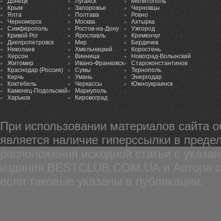
Донецк
Луганск
Мелитополь
Крым
Запорожье
Черновцы
Ялта
Полтава
Ровно
Черноморск
Москва
Ахтырка
Симферополь
Ростов-на-Дону
Ужгород
Кривой Рог
Ярославль
Кременчуг
Днепропетровск
Мир
Бердичев
Николаев
Хмельницкий
Коростень
Херсон
Винница
Новоград-Волынский
Житомир
Ивано-Франковск
Староконстантинов
Краснодар (Россия)
Сумы
Тернополь
Керчь
Умань
Энергодар
Коктебель
Черкассы
Южноукраинск
Каменец-Подольский
Мариуполь
Харьков
Кировоград
При использовании материалов сайта 
является наличие гиперссылки в предел
расположения исходной статьи с указа
издания BESTCLUB.COM.UA и Автора ста
если таковые указаны в публикации.