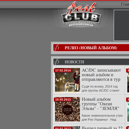
Гла
РЕЛИЗ (НОВЫЙ АЛЬБОМ)
НОВОСТИ
AC/DC записывают
17.02.2014
новый альбом и
отправляются в тур
Судя по всему, 2014 год
для группы AC/DC станет
весьма насыщенным на
Новый альбом
громкие события: на днях фронтмен
п
15.05.2013
группы "Океан
коллектива Брайан Джонсон сообщил, что
ж
музыканты готовятся засесть за запись
«
Эльзы" - "ЗЕМЛЯ"
нового материала,...
Какое знаменательное утро
для Рок-Украины! Над
восьмым студийным
Вышел первый за 22
альбомом группа работала с британским
б
04.02.2013