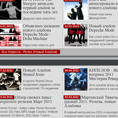
Stooges записали
анонсировали 
возможность курить в машине и никако
алкоголя.
первый альбом за
нового альбома
последние пять лет
Новая пластинка
французских
Дедушка панк-рока Игги
электронщиков выйде
оп и его группа The Stooges объявили о
Объявлено название
Новый альбом
мае. Новая работа Ги-Мануэля де Ом
авершении работы над новым студийным
24.01.2013
21.01.2013
нового альбома
Depeche Mode
Кристо и Томаса Бангальте станет
льбомом, сообщает NME. Грядущий
первым полноценным альбомом за 8 ле
Depeche Mode -
онгплэй получил название «Ready To
релиз предыдущего ...
Как стало известно, 
ie&ra...
Delta Machine
ожидаемый тринадца
альбом культовой
Радостная новость для
британской группы
иллионов поклонников культовых Depeche
Depeche Mode увидит свет в марте 2013
Все Новости - Релиз (Новый Альбом)
ode появилась вчера на официальном
Первый за четыре года, минувших с ре
айте группы http://www.depechemode.com/.
The Sounds Of The Unive...
олгожданный новый альбом группы будет
азываться &l...
Новый Альбом
КИПЕЛОВ - Ж
07.12.2011
06.04.2011
Stoned Jesus
вопреки 2011
Мистерия Реко
А группа Stoned Jesus
продолжает радовать своих
Этот альбом фэны-а
слушателей. По недавним
доставшиеся в насл
результатам украинского
сольному проекту В
инала «The Global Battle Of The Bands 2011»
Обзор свежих trance
Мартовский Тяжел
Кипелова, ждали шесть долгих лет. И п
03.04.2011
02.04.2011
ебята заняли всего лишь четвёртое место,
убедительного и вроде бы многообеща
progressive релизов Март 2011
урожай 2011. Релизы, новые
о это их не р...
старта в виде полноформатника «Рек...
Альбомы
mmet Ozcan - Indigo Label: Reset Records
ormat: 01x Files MP3 single Country: Holland
В первый месяц весны 2011-го выходит
eleased: 01 March, 2011 Style: Trance. ...
слишком много крутых релизов. Americ