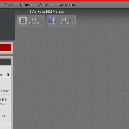
Фото
Видео
Отчеты
Контакты
6 Августа 2026 Четверг
МЫ
МЫ
вконтакте
в facebook
новый
 клубе
 новый
 не
ертную
сти
нного
ртов
р
люкс,