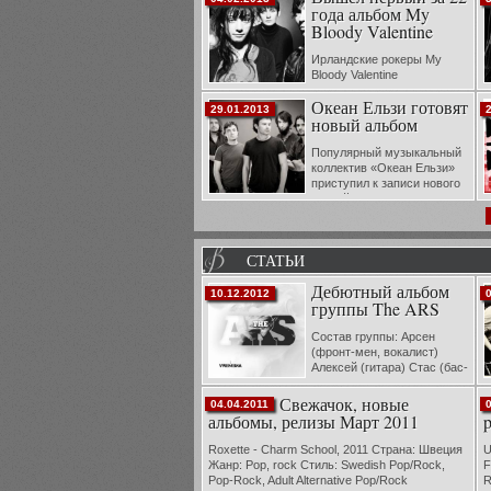
года альбом My
саунд-продюсером, обладателем трех наград
Grammy Кеном Нельсоном.
Bloody Valentine
Ирландские рокеры My
Bloody Valentine
представили первый за
П
Океан Ельзи готовят
последние 22 года альбом. Новая пластинка
з
29.01.2013
новый альбом
от My Bloody Valentine называется MBV. Она
а
стала последователем диска Loveless, ...
л
Популярный музыкальный
D
коллектив «Океан Ельзи»
приступил к записи нового
студийного альбома.
м
M
с
Д
СТАТЬИ
н
Дебютный альбом
10.12.2012
группы The ARS
Состав группы: Арсен
(фронт-мен, вокалист)
Алексей (гитара) Стас (бас-
гитара) Антон (клавишные)
Шон (ударные) Создана: в апреле 2012 г.
ф
Свежачок, новые
04.04.2011
Арсеном Гинзбургом Наз...
р
альбомы, релизы Март 2011
н
Roxette - Charm School, 2011 Страна: Швеция
U
Жанр: Pop, rock Стиль: Swedish Pop/Rock,
F
Pop-Rock, Adult Alternative Pop/Rock
R