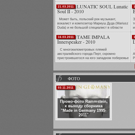
Скальпель… тампон… зажим… еще
LUNATIC SOUL Lunatic
скальпель… ...
21.03.2011
Soul II - 2010
B
Может быть, польский рок-музыкант,
Э
вокалист и композитор Мариуш Дуда (Mariusz
т
Duda) и не большой специалист в области
и
отвлеченной философии – но находить
о
TAME IMPALA
практическое применение абстракт...
у
16.03.2011
С
Innerspeaker - 2010
L
С многокилометровых пляжей
О
австралийского города Перт, скромно
A
пристроившегося на юго-западном побережье
P
Зеленого континента, открывается
а
захватывающий вид – Индийский океан до
и
само...
ФОТО
03.11.2011
Промо-фото Rammstein,
к выходу сборника
"Made in Germany 1995-
2011"