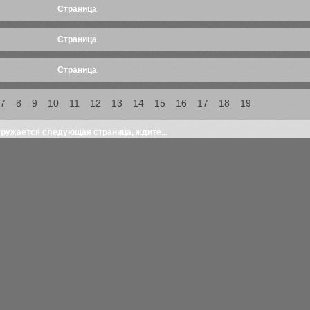
Cтраница
Cтраница
Cтраница
Cтраница
Cтраница
7
8
9
10
11
12
13
14
15
16
17
18
19
Афиша
Статьи
Фото
Отчеты
Видео
Добавить Анонс
Концертные залы
Электронный билет
Театральные кассы
Если концерт отменен