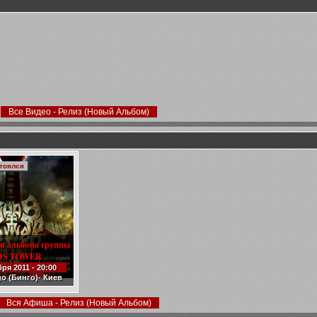
Все Видео - Релиз (Новый Альбом)
стоялся
я альбома группы
DS TOWER
ря 2011 - 20:00
o (Бинго)- Киев
Вся Афиша - Релиз (Новый Альбом)