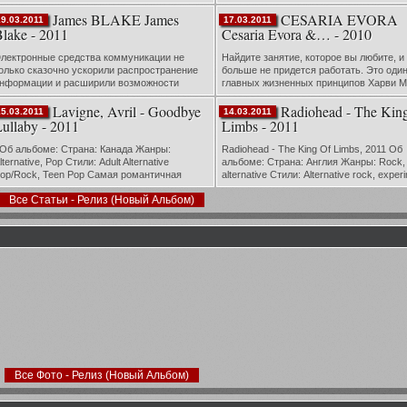
Heritage — Sedentary (Translation Loss) 
James BLAKE James
CESARIA EVORA
марта American Heritage существуют дл
19.03.2011
17.03.2011
lake - 2011
Cesaria Evora &… - 2010
лектронные средства коммуникации не
Найдите занятие, которое вы любите, и
олько сказочно ускорили распространение
больше не придется работать. Это один
нформации и расширили возможности
главных жизненных принципов Харви М
бщения, но и придали космическое
(Harvey Mackay), автора многочислен
Lavigne, Avril - Goodbye
Radiohead - The Kin
скорение многим творческим процессам.
бестселлеров по бизнесу. Человек, чьи.
15.03.2011
14.03.2011
вежайший прим...
ullaby - 2011
Limbs - 2011
б альбоме: Страна: Канада Жанры:
Radiohead - The King Of Limbs, 2011 Об
lternative, Pop Стили: Adult Alternative
альбоме: Страна: Англия Жанры: Rock,
op/Rock, Teen Pop Самая романтичная
alternative Стили: Alternative rock, experi
встралийская рокерша, музыка которой
brit-pop, electronic Страница:
Все Статьи - Релиз (Новый Альбом)
грает в каждой розовой комнате студенч...
http://www.radiohead.com; http://www.ra...
Все Фото - Релиз (Новый Альбом)