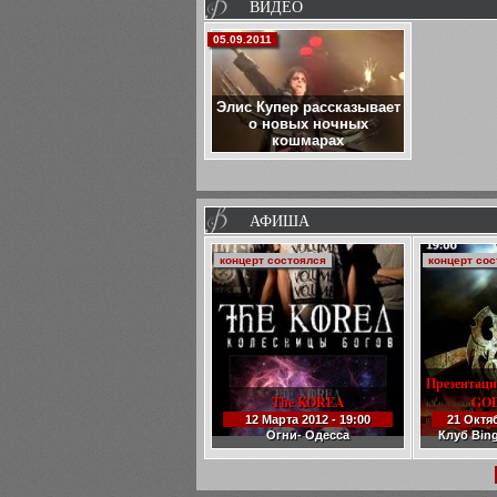
ВИДЕО
05.09.2011
Элис Купер рассказывает
о новых ночных
кошмарах
АФИША
концерт состоялся
концерт со
Презентаци
The KOREA
GO
12 Марта 2012 - 19:00
21 Октяб
Огни- Одесса
Клуб Bing