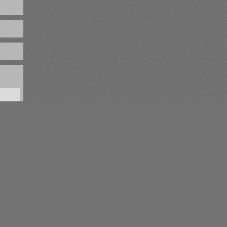
Энциклопедия
Контакты
Биографии
Друзья
Дискографии
Комментарии
Хронограф
Логотипы BestClub