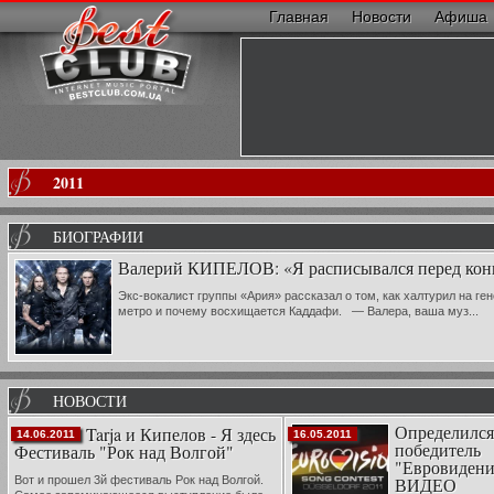
Главная
Новости
Афиша
2011
БИОГРАФИИ
Валерий КИПЕЛОВ: «Я расписывался перед конце
Экс-вокалист группы «Ария» рассказал о том, как халтурил на ге
метро и почему восхищается Каддафи. — Валера, ваша муз...
НОВОСТИ
Определился
Tarja и Кипелов - Я здесь
14.06.2011
16.05.2011
победитель
Фестиваль "Рок над Волгой"
"Евровидени
Вот и прошел 3й фестиваль Рок над Волгой.
ВИДЕО