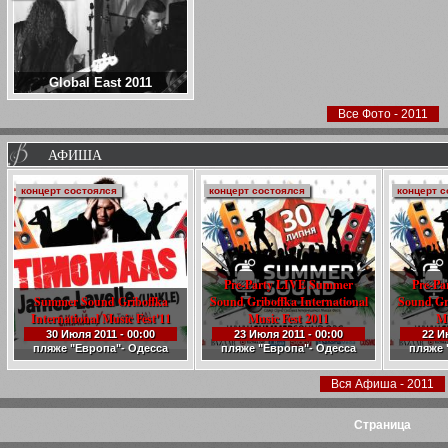
Global East 2011
Все Фото - 2011
АФИША
концерт состоялся
концерт состоялся
концерт с
Pre-Party LIVE Summer
Pre-P
Summer Sound Griboffka
Sound Griboffka International
Sound Gri
International Music Fest'11
Music Fest 2011
Mu
30 Июля 2011 - 00:00
23 Июля 2011 - 00:00
22 И
пляже "Европа"- Одесса
пляже "Европа"- Одесса
пляже 
Вся Афиша - 2011
Cтраница