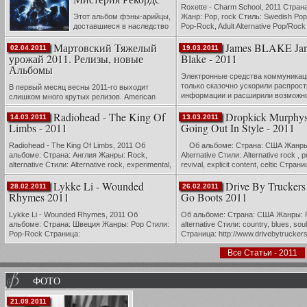
Roxette - Charm School, 2011 Стран
Этот альбом фэны-арийцы,
Жанр: Pop, rock Стиль: Swedish Pop
доставшиеся в наследство
Pop-Rock, Adult Alternative Pop/Rock
сольному проекту Валерия
Скальпель… тампон… зажим… ещ
Мартовский Тяжелый
James BLAKE Ja
Кипелова, ждали шесть долгих лет. И после
скальпель… ...
02.04.2011
19.03.2011
убедительного и вроде бы многообещающего
урожай 2011. Релизы, новые
Blake - 2011
старта в виде полноформатника «Рек...
Альбомы
Электронные средства коммуникац
только сказочно ускорили распрос
В первый месяц весны 2011-го выходит
информации и расширили возможн
слишком много крутых релизов. American
общения, но и придали космическо
Heritage — Sedentary (Translation Loss) 1
Radiohead - The King Of
Dropkick Murphys
ускорение многим творческим про
марта American Heritage существуют для...
14.03.2011
13.03.2011
Свежайший прим...
Limbs - 2011
Going Out In Style - 2011
Radiohead - The King Of Limbs, 2011 Об
Об альбоме: Страна: США Жанры
альбоме: Страна: Англия Жанры: Rock,
Alternative Стили: Alternative rock , 
alternative Стили: Alternative rock, experimental,
revival, explicit content, celtic Страни
brit-pop, electronic Страница:
http://www.dropkickmurphys.com "
Lykke Li - Wounded
Drive By Truckers
http://www.radiohead.com; http://www.ra...
милости, ...
28.02.2011
26.02.2011
Rhymes 2011
Go Boots 2011
Lykke Li - Wounded Rhymes, 2011 Об
Об альбоме: Страна: США Жанры: 
альбоме: Страна: Швеция Жанры: Pop Стили:
alternative Стили: country, blues, soul
Pop-Rock Страница:
Страница: http://www.drivebytrucker
http://www.myspace.com/lykkeli;
Девятая пластинка американской г
Все Статьи - 2011
http://www.lykkeli.com/ Еще со времен Abba
Drive-by Truckers Go-Go Boots – эт..
Швеция неизменно считаетс...
ФОТО
21.09.2011