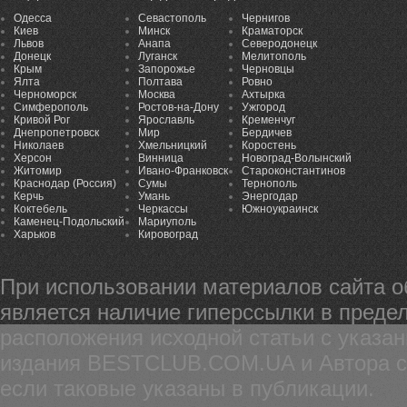
Одесса
Севастополь
Чернигов
Киев
Минск
Краматорск
Львов
Анапа
Северодонецк
Донецк
Луганск
Мелитополь
Крым
Запорожье
Черновцы
Ялта
Полтава
Ровно
Черноморск
Москва
Ахтырка
Симферополь
Ростов-на-Дону
Ужгород
Кривой Рог
Ярославль
Кременчуг
Днепропетровск
Мир
Бердичев
Николаев
Хмельницкий
Коростень
Херсон
Винница
Новоград-Волынский
Житомир
Ивано-Франковск
Староконстантинов
Краснодар (Россия)
Сумы
Тернополь
Керчь
Умань
Энергодар
Коктебель
Черкассы
Южноукраинск
Каменец-Подольский
Мариуполь
Харьков
Кировоград
При использовании материалов сайта 
является наличие гиперссылки в предел
расположения исходной статьи с указа
издания BESTCLUB.COM.UA и Автора ста
если таковые указаны в публикации.