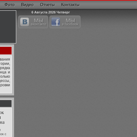
Фото
Видео
Отчеты
Контакты
6 Августа 2026 Четверг
МЫ
МЫ
вконтакте
в facebook
звания
тории,
орядка
анца и
только
цессы,
ировки
ок
м
на
я
ок с