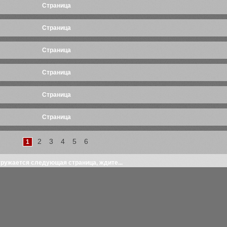
Cтраница
Cтраница
Cтраница
Cтраница
Cтраница
Cтраница
Cтраница
2
3
4
5
6
1
гружается следующая страница, ждите...