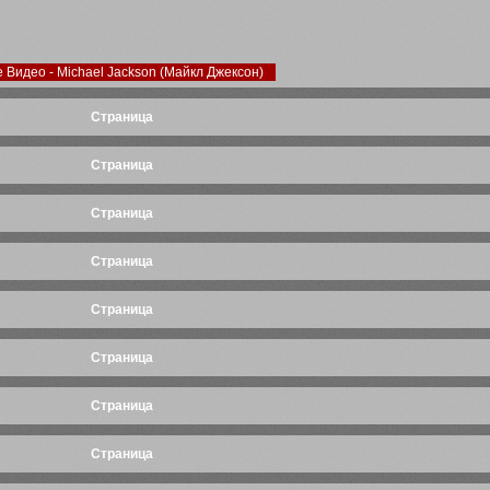
е Видео - Michael Jackson (Майкл Джeксон)
Cтраница
Cтраница
Cтраница
Cтраница
Cтраница
Cтраница
Cтраница
Cтраница