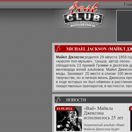
Гла
MICHAEL JACKSON (МАЙКЛ Д
Майкл Джэксон
родился 29 августа 1958 го
«короля поп-музыки», танцор, автор песен
обладатель 13 премий Грэмми и десятков др
миллиарда копий альбомов. Майкл Джексон
моды. Занимает 25 место в списке 100 вел
творчество, но и личная жизнь Джексона пр
в ходе которых он был обвинен в растлении
лекарственных препаратов, в частности, пр
НОВОСТИ
«Bad» Майкла
23.05.2012
Джексона
исполнилось 25 лет
Знаменитый альбом «Bad»
Майкла Джексона будет