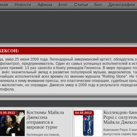
вная
Новости
Афиша
Блог
Статьи
Био
Дискографии
ЖEКСОН)
да, умер 25 июня 2009 года. Легендарный американский артист, обладатель 
, филантроп, предприниматель. Один из самых успешных исполнителей в ис
угих премий. 13 раз занесён в Книгу рекордов Гиннесса. B мире продано п
 внёс значительный вклад в развитие популярной музыки, видеоклипов, т
ичайших исполнителей всех времен по мнению журнала "Rolling Stone". Не 
ивлекала к нему внимание прессы, его пластические операции, судебные про
 малолетних, но оправдан. Джексон умер в 2009 году в результате передоз
опофола.
Костюмы Майкла
Коллекцию бан
15.05.2012
04.05.2012
Джексона
Pepsi с силуэто
отправятся в
Майкла Джексо
мировое турне
Компания Pepsi 3 ма
выпустила серию бан
Коллекция костюмов,