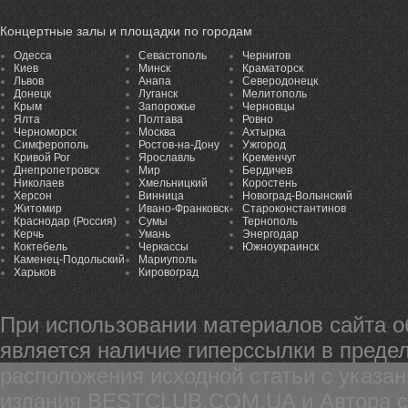
Концертные залы и площадки по городам
Одесса
Севастополь
Чернигов
Киев
Минск
Краматорск
Львов
Анапа
Северодонецк
Донецк
Луганск
Мелитополь
Крым
Запорожье
Черновцы
Ялта
Полтава
Ровно
Черноморск
Москва
Ахтырка
Симферополь
Ростов-на-Дону
Ужгород
Кривой Рог
Ярославль
Кременчуг
Днепропетровск
Мир
Бердичев
Николаев
Хмельницкий
Коростень
Херсон
Винница
Новоград-Волынский
Житомир
Ивано-Франковск
Староконстантинов
Краснодар (Россия)
Сумы
Тернополь
Керчь
Умань
Энергодар
Коктебель
Черкассы
Южноукраинск
Каменец-Подольский
Мариуполь
Харьков
Кировоград
При использовании материалов сайта 
является наличие гиперссылки в предел
расположения исходной статьи с указа
издания BESTCLUB.COM.UA и Автора ста