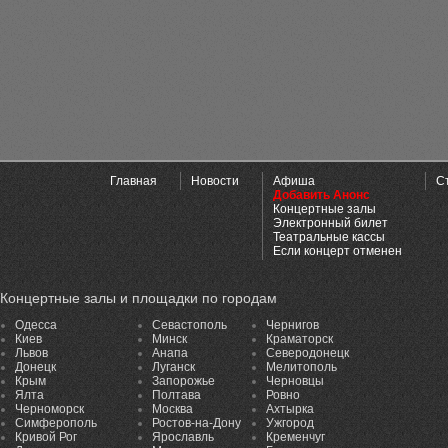
Главная
Новости
Афиша
С
Добавить Анонс
Концертные залы
Электронный билет
Театральные кассы
Если концерт отменен
Концертные залы и площадки по городам
Одесса
Севастополь
Чернигов
Киев
Минск
Краматорск
Львов
Анапа
Северодонецк
Донецк
Луганск
Мелитополь
Крым
Запорожье
Черновцы
Ялта
Полтава
Ровно
Черноморск
Москва
Ахтырка
Симферополь
Ростов-на-Дону
Ужгород
Кривой Рог
Ярославль
Кременчуг