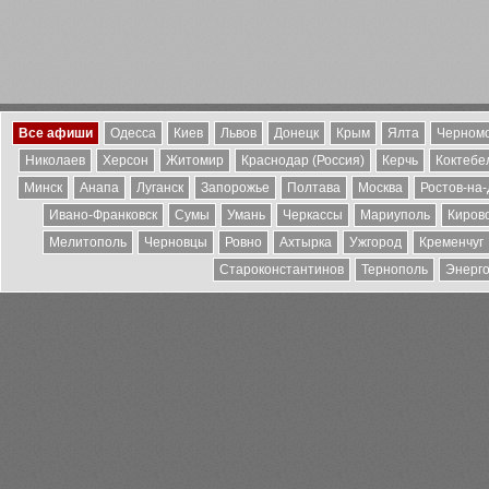
Все афиши
Одесса
Киев
Львов
Донецк
Крым
Ялта
Черномо
Николаев
Херсон
Житомир
Краснодар (Россия)
Керчь
Коктебе
Минск
Анапа
Луганск
Запорожье
Полтава
Москва
Ростов-на
Ивано-Франковск
Сумы
Умань
Черкассы
Мариуполь
Киров
Мелитополь
Черновцы
Ровно
Ахтырка
Ужгород
Кременчуг
Староконстантинов
Тернополь
Энерг