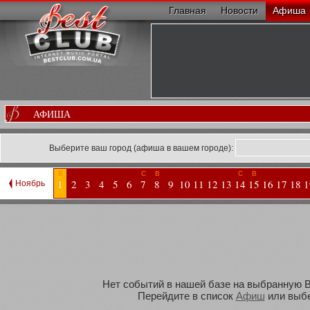
Главная
Новости
Афиша
АФИША
Выберите ваш город (афиша в вашем городе):
В
С
В
С
В
1
2
3
4
5
6
7
8
9
10
11
12
13
14
15
16
17
18
1
Ноябрь
Нет событий в нашей базе на выбранную Ва
Перейдите в список
Афиш
или выбе