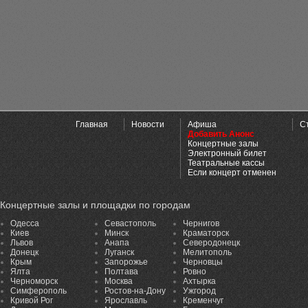
Главная
Новости
Афиша
С
Добавить Анонс
Концертные залы
Электронный билет
Театральные кассы
Если концерт отменен
Концертные залы и площадки по городам
Одесса
Севастополь
Чернигов
Киев
Минск
Краматорск
Львов
Анапа
Северодонецк
Донецк
Луганск
Мелитополь
Крым
Запорожье
Черновцы
Ялта
Полтава
Ровно
Черноморск
Москва
Ахтырка
Симферополь
Ростов-на-Дону
Ужгород
Кривой Рог
Ярославль
Кременчуг