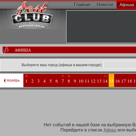
Главная
Новости
Афиша
АФИША
Выберите ваш город (афиша в вашем городе):
В
С
В
С
В
1
2
3
4
5
6
7
8
9
10
11
12
13
14
15
16
17
18
1
Ноябрь
Нет событий в нашей базе на выбранную Вам
Перейдите в список
Афиш
или выбе