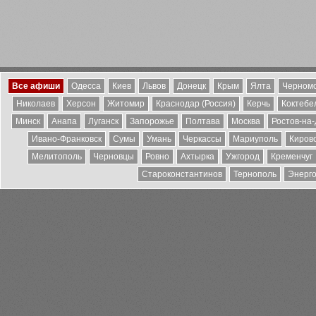
Все афиши
Одесса
Киев
Львов
Донецк
Крым
Ялта
Черномо
Николаев
Херсон
Житомир
Краснодар (Россия)
Керчь
Коктебе
Минск
Анапа
Луганск
Запорожье
Полтава
Москва
Ростов-на
Ивано-Франковск
Сумы
Умань
Черкассы
Мариуполь
Киров
Мелитополь
Черновцы
Ровно
Ахтырка
Ужгород
Кременчуг
Староконстантинов
Тернополь
Энерг