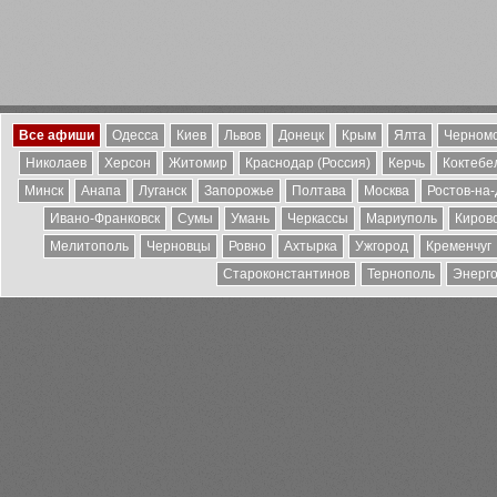
Все афиши
Одесса
Киев
Львов
Донецк
Крым
Ялта
Черномо
Николаев
Херсон
Житомир
Краснодар (Россия)
Керчь
Коктебе
Минск
Анапа
Луганск
Запорожье
Полтава
Москва
Ростов-на
Ивано-Франковск
Сумы
Умань
Черкассы
Мариуполь
Киров
Мелитополь
Черновцы
Ровно
Ахтырка
Ужгород
Кременчуг
Староконстантинов
Тернополь
Энерг