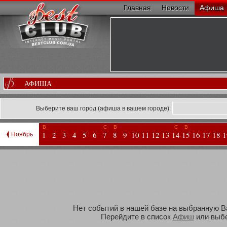
Главная
Новости
Афиша
АФИША
Выберите ваш город (афиша в вашем городе):
В
С
В
С
В
1
2
3
4
5
6
7
8
9
10
11
12
13
14
15
16
17
18
1
Ноябрь
Нет событий в нашей базе на выбранную Вам
Перейдите в список
Афиш
или выбе