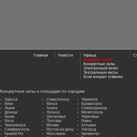
Главная
Новости
Афиша
С
Добавить Анонс
Концертные залы
Электронный билет
Театральные кассы
Если концерт отменен
Концертные залы и площадки по городам
Одесса
Севастополь
Чернигов
Киев
Минск
Краматорск
Львов
Анапа
Северодонецк
Донецк
Луганск
Мелитополь
Крым
Запорожье
Черновцы
Ялта
Полтава
Ровно
Черноморск
Москва
Ахтырка
Симферополь
Ростов-на-Дону
Ужгород
Кривой Рог
Ярославль
Кременчуг