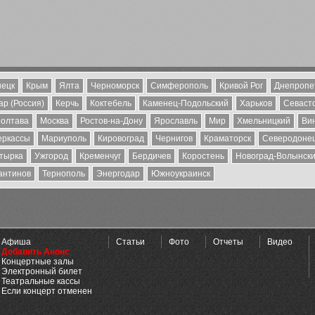
ецк
Крым
Ялта
Черноморск
Симферополь
Кривой Рог
Днепропе
р (Россия)
Керчь
Коктебель
Каменец-Подольский
Харьков
Севаст
олтава
Москва
Ростов-на-Дону
Ярославль
Мир
Хмельницкий
Ви
еркассы
Мариуполь
Кировоград
Чернигов
Краматорск
Северодоне
тырка
Ужгород
Кременчуг
Бердичев
Коростень
Новоград-Волынск
антинов
Тернополь
Энергодар
Южноукраинск
Афиша
Статьи
Фото
Отчеты
Видео
Добавить Анонс
Концертные залы
Электронный билет
Театральные кассы
Если концерт отменен