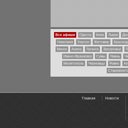
Все афиши
Одесса
Киев
Львов
Дон
Николаев
Херсон
Житомир
Краснода
Минск
Анапа
Луганск
Запорожье
П
Ивано-Франковск
Сумы
Умань
Ч
Мелитополь
Черновцы
Ровно
Ах
Староконст
Главная
Новости