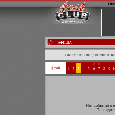
Гла
АФИША
Выберите ваш город (афиша в ваш
С
В
1
2
3
4
5
6
7
8
9
1
Май
Нет событий в н
Перейдите