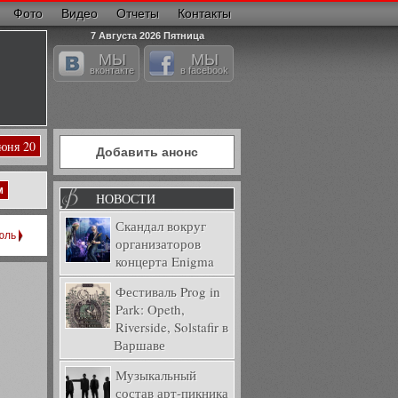
Фото
Видео
Отчеты
Контакты
7 Августа 2026 Пятница
МЫ
МЫ
вконтакте
в facebook
Июня 20
Добавить анонс
м
НОВОСТИ
Скандал вокруг
юль
организаторов
концерта Enigma
Фестиваль Prog in
Park: Opeth,
Riverside, Solstafir в
Варшаве
Музыкальный
состав арт-пикника