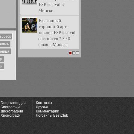
FSP festival в
Минске
Ежегодный
городской арт-
пикник FSP festival
тровск
состоится 29-30
июля в Минске
ополь
нница
1
2
3
цк
ий
Энциклопедия
Контакты
Биографии
Друзья
Дискографии
Комментарии
Хронограф
Логотипы BestClub