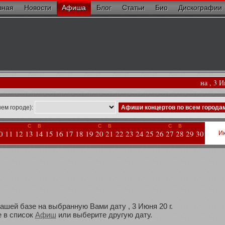
вная
Новости
Афиша
Блог
Статьи
Био
Дискографии
на , 3 
ем городе):
Афиши концертов по всем города
С
В
С
В
С
В
0
11
12
13
14
15
16
17
18
19
20
21
22
23
24
25
26
27
28
29
30
И
ашей базе на выбранную Вами дату , 3 Июня 20 г.
 в список
Афиш
или выберите другую дату.