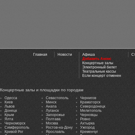
Главная
Новости
Афиша
С
Добавить Анонс
Концертные залы
Электронный билет
Театральные кассы
Если концерт отменен
Концертные залы и площадки по городам
Одесса
Севастополь
Чернигов
Киев
Минск
Краматорск
Львов
Анапа
Северодонецк
Донецк
Луганск
Мелитополь
Крым
Запорожье
Черновцы
Ялта
Полтава
Ровно
Черноморск
Москва
Ахтырка
Симферополь
Ростов-на-Дону
Ужгород
Кривой Рог
Ярославль
Кременчуг