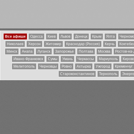
Все афиши
Одесса
Киев
Львов
Донецк
Крым
Ялта
Черномо
Николаев
Херсон
Житомир
Краснодар (Россия)
Керчь
Коктебе
Минск
Анапа
Луганск
Запорожье
Полтава
Москва
Ростов-на
Ивано-Франковск
Сумы
Умань
Черкассы
Мариуполь
Киров
Мелитополь
Черновцы
Ровно
Ахтырка
Ужгород
Кременчуг
Староконстантинов
Тернополь
Энерг