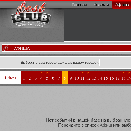
Главная
Новости
Афиша
АФИША
Выберите ваш город (афиша в вашем городе):
С
В
С
В
С
В
1
2
3
4
5
6
7
8
9
10
11
12
13
14
15
16
17
18
1
Июнь
Нет событий в нашей базе на выбранную В
Перейдите в список
Афиш
или выбе