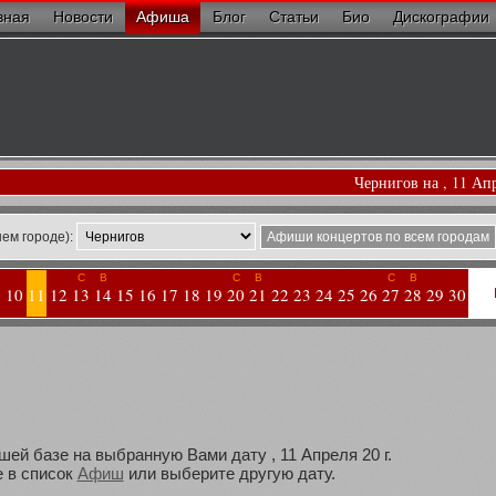
вная
Новости
Афиша
Блог
Статьи
Био
Дискографии
Чернигов на , 11 Ап
ем городе):
Афиши концертов по всем городам
С
В
С
В
С
В
10
11
12
13
14
15
16
17
18
19
20
21
22
23
24
25
26
27
28
29
30
шей базе на выбранную Вами дату , 11 Апреля 20 г.
 в список
Афиш
или выберите другую дату.