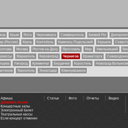
ецк
Крым
Ялта
Черноморск
Симферополь
Кривой Рог
Днепропе
р (Россия)
Керчь
Коктебель
Каменец-Подольский
Харьков
Севаст
олтава
Москва
Ростов-на-Дону
Ярославль
Мир
Хмельницкий
Ви
еркассы
Мариуполь
Кировоград
Чернигов
Краматорск
Северодоне
тырка
Ужгород
Кременчуг
Бердичев
Коростень
Новоград-Волынск
антинов
Тернополь
Энергодар
Южноукраинск
Афиша
Статьи
Фото
Отчеты
Видео
Добавить Анонс
Концертные залы
Электронный билет
Театральные кассы
Если концерт отменен