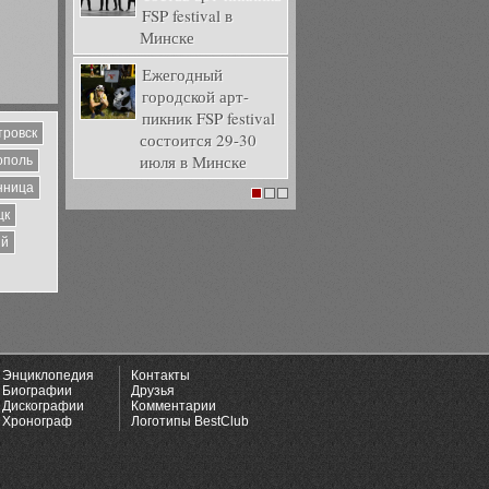
FSP festival в
Минске
Ежегодный
городской арт-
пикник FSP festival
тровск
состоится 29-30
июля в Минске
ополь
нница
1
2
3
цк
ий
Энциклопедия
Контакты
Биографии
Друзья
Дискографии
Комментарии
Хронограф
Логотипы BestClub