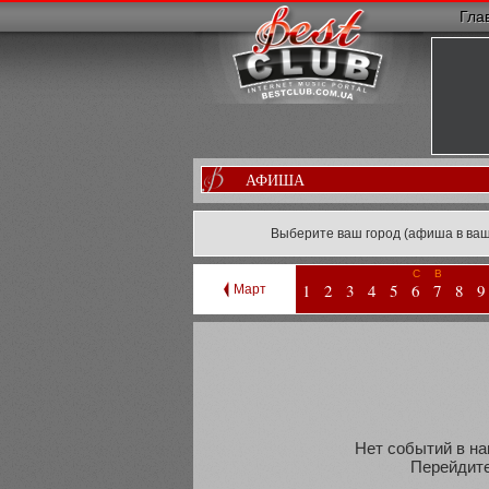
Гла
АФИША
Выберите ваш город (афиша в ваш
С
В
1
2
3
4
5
6
7
8
9
Март
Нет событий в на
Перейдите