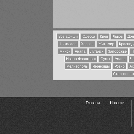
Все афиши
Одесса
Киев
Львов
Дон
Николаев
Херсон
Житомир
Краснода
Минск
Анапа
Луганск
Запорожье
П
Ивано-Франковск
Сумы
Умань
Ч
Мелитополь
Черновцы
Ровно
Ах
Староконст
Главная
Новости