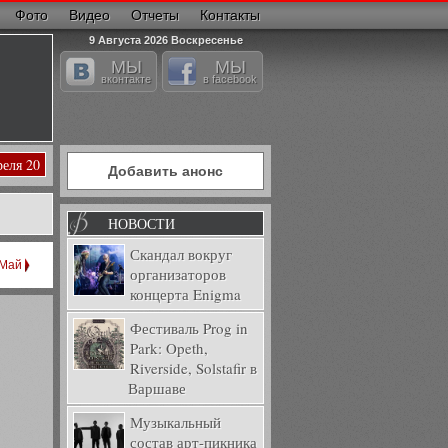
Фото
Видео
Отчеты
Контакты
9 Августа 2026 Воскресенье
МЫ
МЫ
вконтакте
в facebook
реля 20
Добавить анонс
НОВОСТИ
Скандал вокруг
Май
организаторов
концерта Enigma
Фестиваль Prog in
Park: Opeth,
Riverside, Solstafir в
Варшаве
Музыкальный
состав арт-пикника