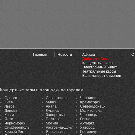
Главная
Новости
Афиша
С
Добавить Анонс
Концертные залы
Электронный билет
Театральные кассы
Если концерт отменен
Концертные залы и площадки по городам
Одесса
Севастополь
Чернигов
Киев
Минск
Краматорск
Львов
Анапа
Северодонецк
Донецк
Луганск
Мелитополь
Крым
Запорожье
Черновцы
Ялта
Полтава
Ровно
Черноморск
Москва
Ахтырка
Симферополь
Ростов-на-Дону
Ужгород
Кривой Рог
Ярославль
Кременчуг