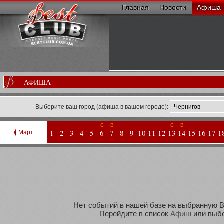
Главная
Новости
Афиша
АФИША
Выберите ваш город (афиша в вашем городе):
С
В
С
В
1
2
3
4
5
6
7
8
9
10
11
12
13
14
15
16
17
1
Март
Нет событий в нашей базе на выбранную Ва
Перейдите в список
Афиш
или выбе