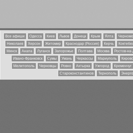
Все афиши
Одесса
Киев
Львов
Донецк
Крым
Ялта
Черномо
Николаев
Херсон
Житомир
Краснодар (Россия)
Керчь
Коктебе
Минск
Анапа
Луганск
Запорожье
Полтава
Москва
Ростов-на
Ивано-Франковск
Сумы
Умань
Черкассы
Мариуполь
Киров
Мелитополь
Черновцы
Ровно
Ахтырка
Ужгород
Кременчуг
Староконстантинов
Тернополь
Энерг