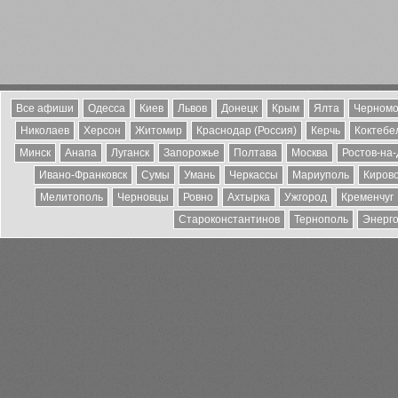
Все афиши
Одесса
Киев
Львов
Донецк
Крым
Ялта
Черномо
Николаев
Херсон
Житомир
Краснодар (Россия)
Керчь
Коктебе
Минск
Анапа
Луганск
Запорожье
Полтава
Москва
Ростов-на
Ивано-Франковск
Сумы
Умань
Черкассы
Мариуполь
Киров
Мелитополь
Черновцы
Ровно
Ахтырка
Ужгород
Кременчуг
Староконстантинов
Тернополь
Энерг