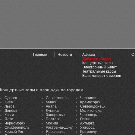
Главная
Новости
Афиша
С
Добавить Анонс
Концертные залы
Электронный билет
Театральные кассы
Если концерт отменен
Концертные залы и площадки по городам
Одесса
Севастополь
Чернигов
Киев
Минск
Краматорск
Львов
Анапа
Северодонецк
Донецк
Луганск
Мелитополь
Крым
Запорожье
Черновцы
Ялта
Полтава
Ровно
Черноморск
Москва
Ахтырка
Симферополь
Ростов-на-Дону
Ужгород
Кривой Рог
Ярославль
Кременчуг