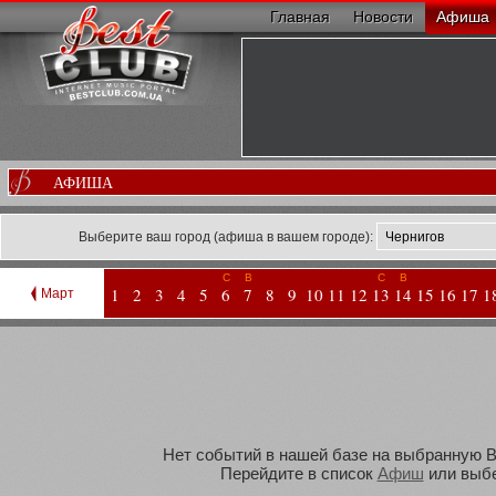
Главная
Новости
Афиша
АФИША
Выберите ваш город (афиша в вашем городе):
С
В
С
В
1
2
3
4
5
6
7
8
9
10
11
12
13
14
15
16
17
1
Март
Нет событий в нашей базе на выбранную Ва
Перейдите в список
Афиш
или выбе