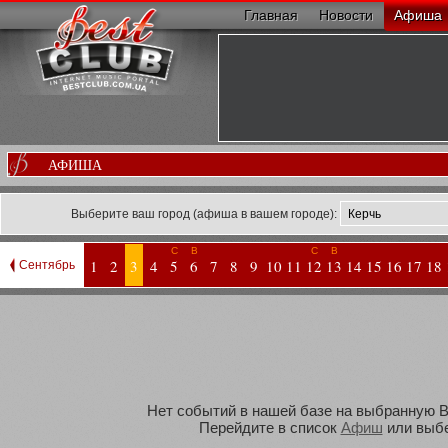
Главная
Новости
Афиша
АФИША
Выберите ваш город (афиша в вашем городе):
С
В
С
В
1
2
3
4
5
6
7
8
9
10
11
12
13
14
15
16
17
18
Сентябрь
Нет событий в нашей базе на выбранную Ва
Перейдите в список
Афиш
или выбе