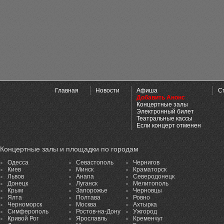
Главная
Новости
Афиша
С
Добавить Анонс
Концертные залы
Электронный билет
Театральные кассы
Если концерт отменен
Концертные залы и площадки по городам
Одесса
Севастополь
Чернигов
Киев
Минск
Краматорск
Львов
Анапа
Северодонецк
Донецк
Луганск
Мелитополь
Крым
Запорожье
Черновцы
Ялта
Полтава
Ровно
Черноморск
Москва
Ахтырка
Симферополь
Ростов-на-Дону
Ужгород
Кривой Рог
Ярославль
Кременчуг