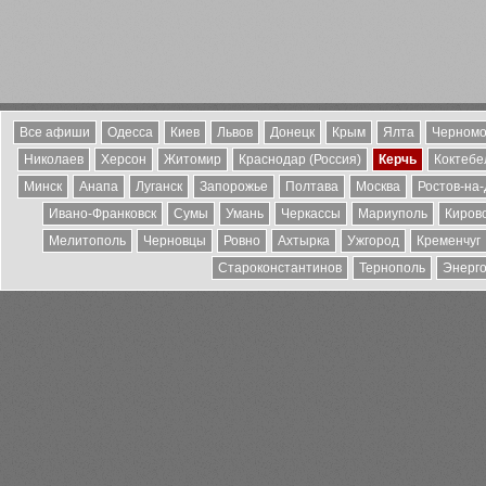
Все афиши
Одесса
Киев
Львов
Донецк
Крым
Ялта
Черномо
Николаев
Херсон
Житомир
Краснодар (Россия)
Керчь
Коктебе
Минск
Анапа
Луганск
Запорожье
Полтава
Москва
Ростов-на
Ивано-Франковск
Сумы
Умань
Черкассы
Мариуполь
Киров
Мелитополь
Черновцы
Ровно
Ахтырка
Ужгород
Кременчуг
Староконстантинов
Тернополь
Энерг