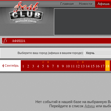
Главная
Новости
Афиша
АФИША
Выберите ваш город (афиша в вашем городе):
С
В
С
В
1
2
3
4
5
6
7
8
9
10
11
12
13
14
15
16
17
18
Сентябрь
Нет событий в нашей базе на выбранную Вам
Перейдите в список
Афиш
или выбе