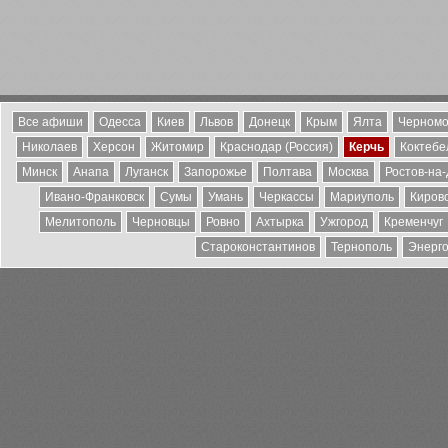
Все афиши
Одесса
Киев
Львов
Донецк
Крым
Ялта
Черномо
Николаев
Херсон
Житомир
Краснодар (Россия)
Керчь
Коктебе
Минск
Анапа
Луганск
Запорожье
Полтава
Москва
Ростов-на
Ивано-Франковск
Сумы
Умань
Черкассы
Мариуполь
Киров
Мелитополь
Черновцы
Ровно
Ахтырка
Ужгород
Кременчуг
Староконстантинов
Тернополь
Энерг