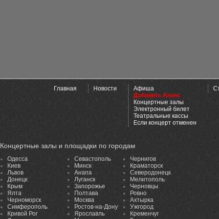
Главная
Новости
Афиша
С
Добавить Анонс
Концертные залы
Электронный билет
Театральные кассы
Если концерт отменен
Концертные залы и площадки по городам
Одесса
Севастополь
Чернигов
Киев
Минск
Краматорск
Львов
Анапа
Северодонецк
Донецк
Луганск
Мелитополь
Крым
Запорожье
Черновцы
Ялта
Полтава
Ровно
Черноморск
Москва
Ахтырка
Симферополь
Ростов-на-Дону
Ужгород
Кривой Рог
Ярославль
Кременчуг