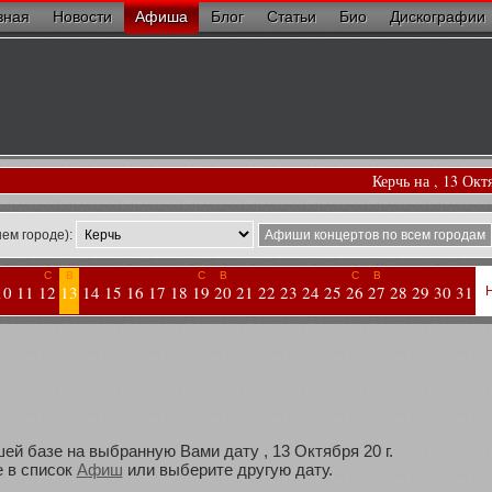
вная
Новости
Афиша
Блог
Статьи
Био
Дискографии
Керчь на , 13 Окт
ем городе):
Афиши концертов по всем городам
С
В
С
В
С
В
10
11
12
13
14
15
16
17
18
19
20
21
22
23
24
25
26
27
28
29
30
31
ей базе на выбранную Вами дату , 13 Октября 20 г.
 в список
Афиш
или выберите другую дату.