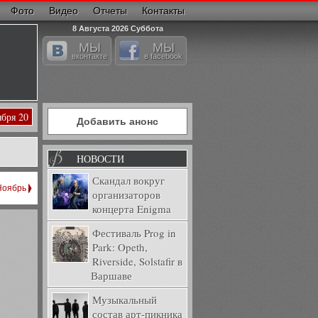
Фото
Видео
Отчеты
Контакты
8 Августа 2026 Суббота
МЫ
МЫ
вконтакте
в facebook
ября 20
Добавить анонс
НОВОСТИ
Скандал вокруг
Ноябрь
организаторов
концерта Enigma
Фестиваль Prog in
Park: Opeth,
Riverside, Solstafir в
Варшаве
Музыкальный
состав арт-пикника