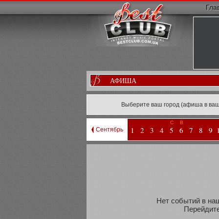
Гла
АФИША
Выберите ваш город (афиша в ваш
С
В
1
2
3
4
5
6
7
8
9
Сентябрь
Нет событий в наш
Перейдите