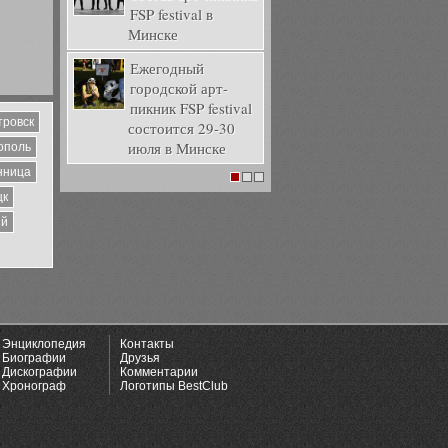
FSP festival в
Минске
Ежегодный
городской арт-
пикник FSP festival
тровск
состоится 29-30
июля в Минске
ополь
нница
1
2
3
цк
ий
Энциклопедия
Контакты
Биографии
Друзья
Дискографии
Комментарии
Хронограф
Логотипы BestClub