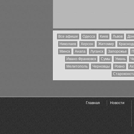
Все афиши
Одесса
Киев
Львов
Дон
Николаев
Херсон
Житомир
Краснода
Минск
Анапа
Луганск
Запорожье
П
Ивано-Франковск
Сумы
Умань
Ч
Мелитополь
Черновцы
Ровно
Ах
Староконст
Главная
Новости