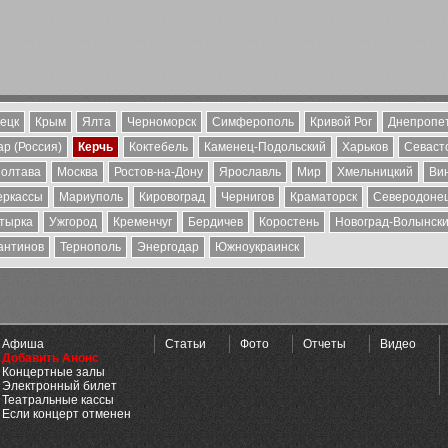
ецк
Крым
Ялта
Черноморск
Симферополь
Кривой Рог
Днепропе
р (Россия)
Керчь
Коктебель
Каменец-Подольский
Харьков
Севаст
олтава
Москва
Ростов-на-Дону
Ярославль
Мир
Хмельницкий
Ви
еркассы
Мариуполь
Кировоград
Чернигов
Краматорск
Северодоне
тырка
Ужгород
Кременчуг
Бердичев
Коростень
Новоград-Волынск
антинов
Тернополь
Энергодар
Южноукраинск
Афиша
Статьи
Фото
Отчеты
Видео
Добавить Анонс
Концертные залы
Электронный билет
Театральные кассы
Если концерт отменен