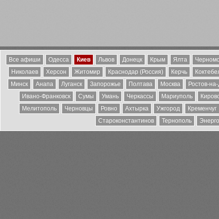
Все афиши
Одесса
Киев
Львов
Донецк
Крым
Ялта
Черномо
Николаев
Херсон
Житомир
Краснодар (Россия)
Керчь
Коктебе
Минск
Анапа
Луганск
Запорожье
Полтава
Москва
Ростов-на
Ивано-Франковск
Сумы
Умань
Черкассы
Мариуполь
Киров
Мелитополь
Черновцы
Ровно
Ахтырка
Ужгород
Кременчуг
Староконстантинов
Тернополь
Энерг