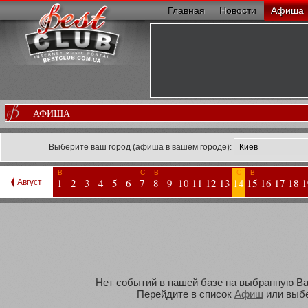
Главная
Новости
Афиша
АФИША
Выберите ваш город (афиша в вашем городе):
В
С
В
С
В
1
2
3
4
5
6
7
8
9
10
11
12
13
14
15
16
17
18
1
Август
Нет событий в нашей базе на выбранную Вам
Перейдите в список
Афиш
или выбе