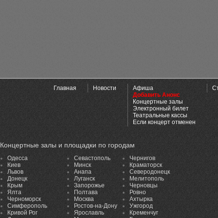
Главная
Новости
Афиша
С
Добавить Анонс
Концертные залы
Электронный билет
Театральные кассы
Если концерт отменен
Концертные залы и площадки по городам
Одесса
Севастополь
Чернигов
Киев
Минск
Краматорск
Львов
Анапа
Северодонецк
Донецк
Луганск
Мелитополь
Крым
Запорожье
Черновцы
Ялта
Полтава
Ровно
Черноморск
Москва
Ахтырка
Симферополь
Ростов-на-Дону
Ужгород
Кривой Рог
Ярославль
Кременчуг