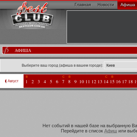
Главная
Новости
Афиша
АФИША
Выберите ваш город (афиша в вашем городе):
В
С
В
С
В
1
2
3
4
5
6
7
8
9
10
11
12
13
14
15
16
17
18
1
Август
Нет событий в нашей базе на выбранную Вам
Перейдите в список
Афиш
или выбе