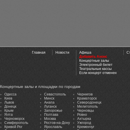
Главная
Новости
Афиша
С
Добавить Анонс
Концертные залы
Электронный билет
Театральные кассы
Если концерт отменен
Концертные залы и площадки по городам
Одесса
Севастополь
Чернигов
Киев
Минск
Краматорск
Львов
Анапа
Северодонецк
Донецк
Луганск
Мелитополь
Крым
Запорожье
Черновцы
Ялта
Полтава
Ровно
Черноморск
Москва
Ахтырка
Симферополь
Ростов-на-Дону
Ужгород
Кривой Рог
Ярославль
Кременчуг