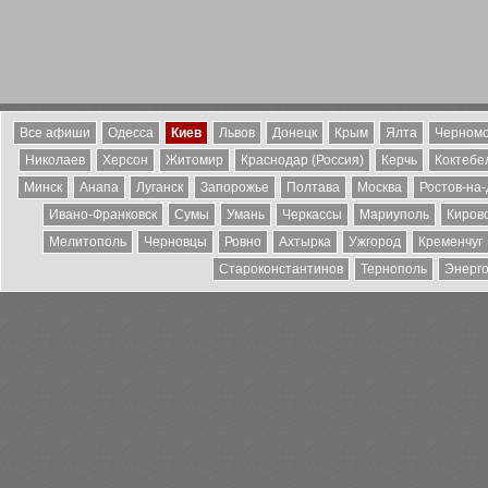
Все афиши
Одесса
Киев
Львов
Донецк
Крым
Ялта
Черномо
Николаев
Херсон
Житомир
Краснодар (Россия)
Керчь
Коктебе
Минск
Анапа
Луганск
Запорожье
Полтава
Москва
Ростов-на
Ивано-Франковск
Сумы
Умань
Черкассы
Мариуполь
Киров
Мелитополь
Черновцы
Ровно
Ахтырка
Ужгород
Кременчуг
Староконстантинов
Тернополь
Энерг