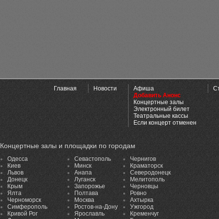
Главная
Новости
Афиша
С
Добавить Анонс
Концертные залы
Электронный билет
Театральные кассы
Если концерт отменен
Концертные залы и площадки по городам
Одесса
Севастополь
Чернигов
Киев
Минск
Краматорск
Львов
Анапа
Северодонецк
Донецк
Луганск
Мелитополь
Крым
Запорожье
Черновцы
Ялта
Полтава
Ровно
Черноморск
Москва
Ахтырка
Симферополь
Ростов-на-Дону
Ужгород
Кривой Рог
Ярославль
Кременчуг