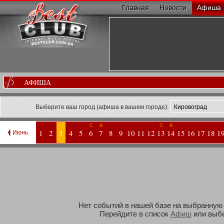
Главная
Новости
Афиша
АФИША
Выберите ваш город (афиша в вашем городе):
С
В
С
В
1
2
3
4
5
6
7
8
9
10
11
12
13
14
15
16
17
18
1
Июнь
Нет событий в нашей базе на выбранную В
Перейдите в список
Афиш
или выбе