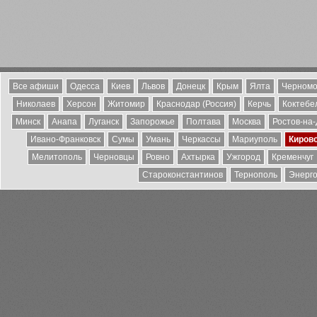
Все афиши
Одесса
Киев
Львов
Донецк
Крым
Ялта
Черномо
Николаев
Херсон
Житомир
Краснодар (Россия)
Керчь
Коктебе
Минск
Анапа
Луганск
Запорожье
Полтава
Москва
Ростов-на
Ивано-Франковск
Сумы
Умань
Черкассы
Мариуполь
Киров
Мелитополь
Черновцы
Ровно
Ахтырка
Ужгород
Кременчуг
Староконстантинов
Тернополь
Энерг