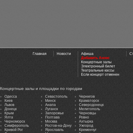
Главная
Новости
Афиша
С
Добавить Анонс
Концертные залы
Электронный билет
Театральные кассы
Если концерт отменен
Концертные залы и площадки по городам
Одесса
Севастополь
Чернигов
Киев
Минск
Краматорск
Львов
Анапа
Северодонецк
Донецк
Луганск
Мелитополь
Крым
Запорожье
Черновцы
Ялта
Полтава
Ровно
Черноморск
Москва
Ахтырка
Симферополь
Ростов-на-Дону
Ужгород
Кривой Рог
Ярославль
Кременчуг