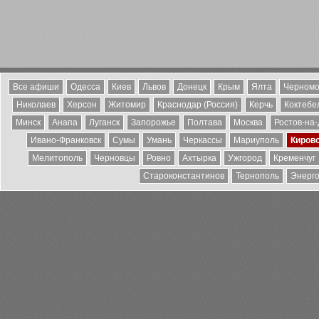
Все афиши
Одесса
Киев
Львов
Донецк
Крым
Ялта
Черномо
Николаев
Херсон
Житомир
Краснодар (Россия)
Керчь
Коктебе
Минск
Анапа
Луганск
Запорожье
Полтава
Москва
Ростов-на
Ивано-Франковск
Сумы
Умань
Черкассы
Мариуполь
Киров
Мелитополь
Черновцы
Ровно
Ахтырка
Ужгород
Кременчуг
Староконстантинов
Тернополь
Энерг