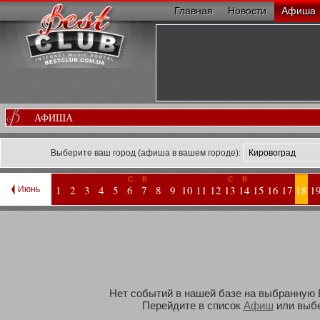
Главная
Новости
Афиша
АФИША
Выберите ваш город (афиша в вашем городе):
С
В
С
В
1
2
3
4
5
6
7
8
9
10
11
12
13
14
15
16
17
18
1
Июнь
Нет событий в нашей базе на выбранную В
Перейдите в список
Афиш
или выбе