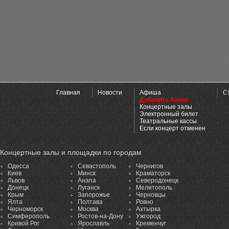
Главная
Новости
Афиша
С
Добавить Анонс
Концертные залы
Электронный билет
Театральные кассы
Если концерт отменен
Концертные залы и площадки по городам
Одесса
Севастополь
Чернигов
Киев
Минск
Краматорск
Львов
Анапа
Северодонецк
Донецк
Луганск
Мелитополь
Крым
Запорожье
Черновцы
Ялта
Полтава
Ровно
Черноморск
Москва
Ахтырка
Симферополь
Ростов-на-Дону
Ужгород
Кривой Рог
Ярославль
Кременчуг