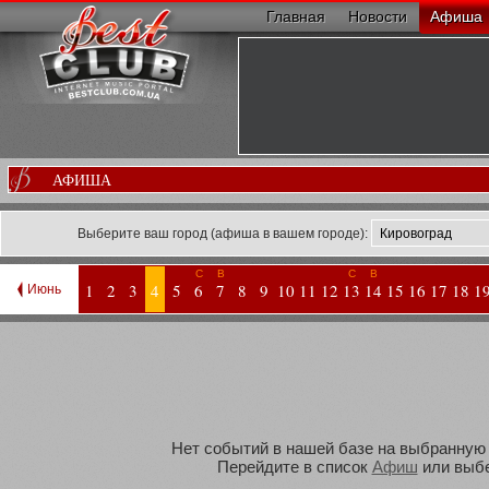
Главная
Новости
Афиша
АФИША
Выберите ваш город (афиша в вашем городе):
С
В
С
В
1
2
3
4
5
6
7
8
9
10
11
12
13
14
15
16
17
18
1
Июнь
Нет событий в нашей базе на выбранную В
Перейдите в список
Афиш
или выбе