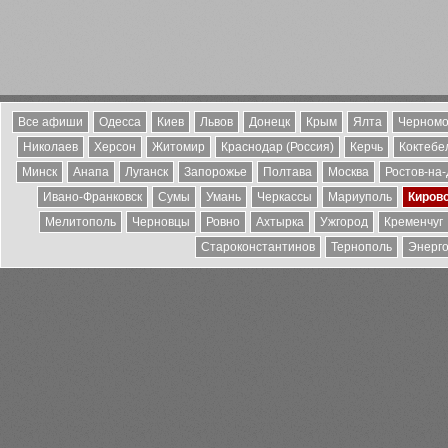
Все афиши
Одесса
Киев
Львов
Донецк
Крым
Ялта
Черномо
Николаев
Херсон
Житомир
Краснодар (Россия)
Керчь
Коктебе
Минск
Анапа
Луганск
Запорожье
Полтава
Москва
Ростов-на
Ивано-Франковск
Сумы
Умань
Черкассы
Мариуполь
Киров
Мелитополь
Черновцы
Ровно
Ахтырка
Ужгород
Кременчуг
Староконстантинов
Тернополь
Энерг