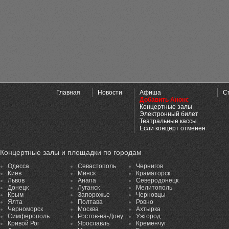
Главная
Новости
Афиша
С
Добавить Анонс
Концертные залы
Электронный билет
Театральные кассы
Если концерт отменен
Концертные залы и площадки по городам
Одесса
Севастополь
Чернигов
Киев
Минск
Краматорск
Львов
Анапа
Северодонецк
Донецк
Луганск
Мелитополь
Крым
Запорожье
Черновцы
Ялта
Полтава
Ровно
Черноморск
Москва
Ахтырка
Симферополь
Ростов-на-Дону
Ужгород
Кривой Рог
Ярославль
Кременчуг