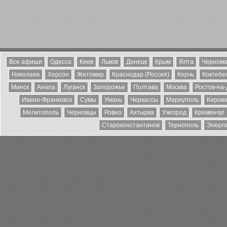
Все афиши
Одесса
Киев
Львов
Донецк
Крым
Ялта
Черномо
Николаев
Херсон
Житомир
Краснодар (Россия)
Керчь
Коктебе
Минск
Анапа
Луганск
Запорожье
Полтава
Москва
Ростов-на
Ивано-Франковск
Сумы
Умань
Черкассы
Мариуполь
Кирово
Мелитополь
Черновцы
Ровно
Ахтырка
Ужгород
Кременчуг
Староконстантинов
Тернополь
Энерг