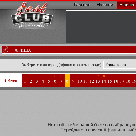
Главная
Новости
Афиша
АФИША
Выберите ваш город (афиша в вашем городе):
С
В
С
В
1
2
3
4
5
6
7
8
9
10
11
12
13
14
15
16
17
18
1
Июнь
Нет событий в нашей базе на выбранную В
Перейдите в список
Афиш
или выбе