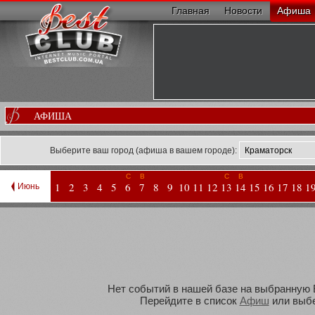
Главная
Новости
Афиша
АФИША
Выберите ваш город (афиша в вашем городе):
С
В
С
В
1
2
3
4
5
6
7
8
9
10
11
12
13
14
15
16
17
18
1
Июнь
Нет событий в нашей базе на выбранную В
Перейдите в список
Афиш
или выбе