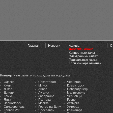
Главная
Новости
Афиша
С
Добавить Анонс
Концертные залы
Электронный билет
Театральные кассы
Если концерт отменен
Концертные залы и площадки по городам
Одесса
Севастополь
Чернигов
Киев
Минск
Краматорск
Львов
Анапа
Северодонецк
Донецк
Луганск
Мелитополь
Крым
Запорожье
Черновцы
Ялта
Полтава
Ровно
Черноморск
Москва
Ахтырка
Симферополь
Ростов-на-Дону
Ужгород
Кривой Рог
Ярославль
Кременчуг