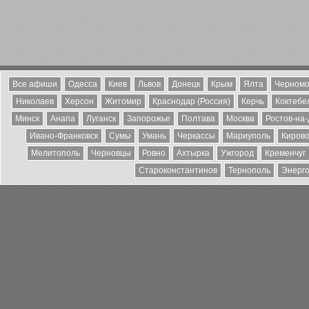
Все афиши
Одесса
Киев
Львов
Донецк
Крым
Ялта
Черномо
Николаев
Херсон
Житомир
Краснодар (Россия)
Керчь
Коктебе
Минск
Анапа
Луганск
Запорожье
Полтава
Москва
Ростов-на
Ивано-Франковск
Сумы
Умань
Черкассы
Мариуполь
Кирово
Мелитополь
Черновцы
Ровно
Ахтырка
Ужгород
Кременчуг
Староконстантинов
Тернополь
Энерг