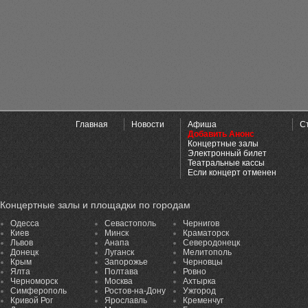
Главная
Новости
Афиша
С
Добавить Анонс
Концертные залы
Электронный билет
Театральные кассы
Если концерт отменен
Концертные залы и площадки по городам
Одесса
Севастополь
Чернигов
Киев
Минск
Краматорск
Львов
Анапа
Северодонецк
Донецк
Луганск
Мелитополь
Крым
Запорожье
Черновцы
Ялта
Полтава
Ровно
Черноморск
Москва
Ахтырка
Симферополь
Ростов-на-Дону
Ужгород
Кривой Рог
Ярославль
Кременчуг