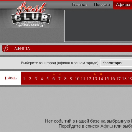
Главная
Новости
Афиша
АФИША
Выберите ваш город (афиша в вашем городе):
С
В
С
В
1
2
3
4
5
6
7
8
9
10
11
12
13
14
15
16
17
18
1
Июнь
Нет событий в нашей базе на выбранную В
Перейдите в список
Афиш
или выбе