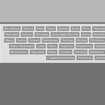
Все афиши
Одесса
Киев
Львов
Донецк
Крым
Ялта
Черномо
Николаев
Херсон
Житомир
Краснодар (Россия)
Керчь
Коктебе
Минск
Анапа
Луганск
Запорожье
Полтава
Москва
Ростов-на
Ивано-Франковск
Сумы
Умань
Черкассы
Мариуполь
Кирово
Мелитополь
Черновцы
Ровно
Ахтырка
Ужгород
Кременчуг
Староконстантинов
Тернополь
Энерг