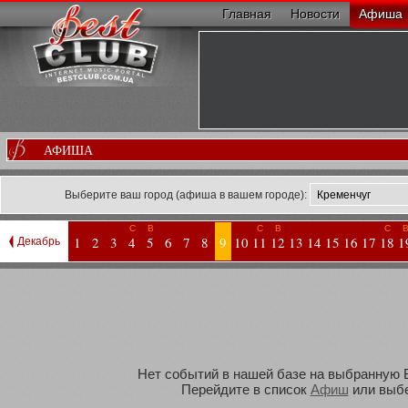
Главная
Новости
Афиша
АФИША
Выберите ваш город (афиша в вашем городе):
С
В
С
В
С
1
2
3
4
5
6
7
8
9
10
11
12
13
14
15
16
17
18
1
Декабрь
Нет событий в нашей базе на выбранную Ва
Перейдите в список
Афиш
или выбе