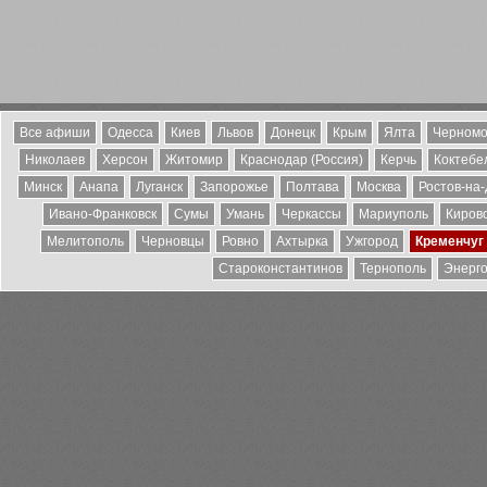
Все афиши
Одесса
Киев
Львов
Донецк
Крым
Ялта
Черномо
Николаев
Херсон
Житомир
Краснодар (Россия)
Керчь
Коктебе
Минск
Анапа
Луганск
Запорожье
Полтава
Москва
Ростов-на
Ивано-Франковск
Сумы
Умань
Черкассы
Мариуполь
Киров
Мелитополь
Черновцы
Ровно
Ахтырка
Ужгород
Кременчуг
Староконстантинов
Тернополь
Энерг