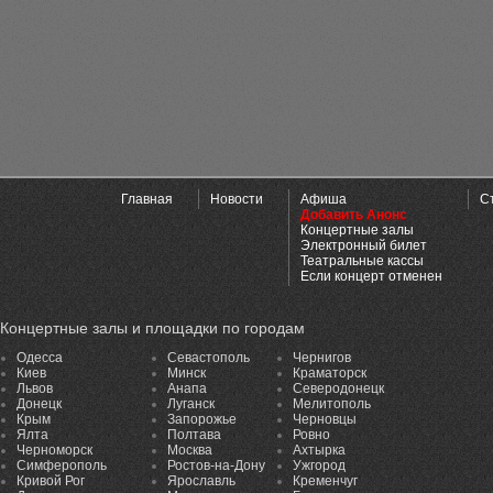
Главная
Новости
Афиша
С
Добавить Анонс
Концертные залы
Электронный билет
Театральные кассы
Если концерт отменен
Концертные залы и площадки по городам
Одесса
Севастополь
Чернигов
Киев
Минск
Краматорск
Львов
Анапа
Северодонецк
Донецк
Луганск
Мелитополь
Крым
Запорожье
Черновцы
Ялта
Полтава
Ровно
Черноморск
Москва
Ахтырка
Симферополь
Ростов-на-Дону
Ужгород
Кривой Рог
Ярославль
Кременчуг