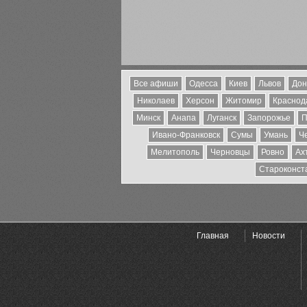
Все афиши
Одесса
Киев
Львов
Дон
Николаев
Херсон
Житомир
Краснода
Минск
Анапа
Луганск
Запорожье
П
Ивано-Франковск
Сумы
Умань
Ч
Мелитополь
Черновцы
Ровно
Ах
Староконст
Главная
Новости