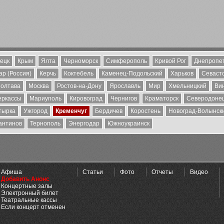
ецк
Крым
Ялта
Черноморск
Симферополь
Кривой Рог
Днепропе
р (Россия)
Керчь
Коктебель
Каменец-Подольский
Харьков
Севаст
олтава
Москва
Ростов-на-Дону
Ярославль
Мир
Хмельницкий
Ви
еркассы
Мариуполь
Кировоград
Чернигов
Краматорск
Северодоне
тырка
Ужгород
Кременчуг
Бердичев
Коростень
Новоград-Волынск
антинов
Тернополь
Энергодар
Южноукраинск
Афиша
Статьи
Фото
Отчеты
Видео
Добавить Анонс
Концертные залы
Электронный билет
Театральные кассы
Если концерт отменен