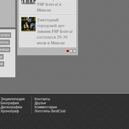
FSP festival в
Минске
Ежегодный
городской арт-
пикник FSP festival
тровск
состоится 29-30
июля в Минске
ополь
нница
1
2
3
цк
ий
Энциклопедия
Контакты
Биографии
Друзья
Дискографии
Комментарии
Хронограф
Логотипы BestClub