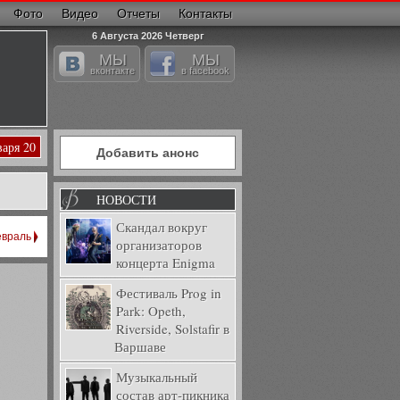
Фото
Видео
Отчеты
Контакты
6 Августа 2026 Четверг
МЫ
МЫ
вконтакте
в facebook
варя 20
Добавить анонс
НОВОСТИ
Скандал вокруг
враль
организаторов
концерта Enigma
Фестиваль Prog in
Park: Opeth,
Riverside, Solstafir в
Варшаве
Музыкальный
состав арт-пикника