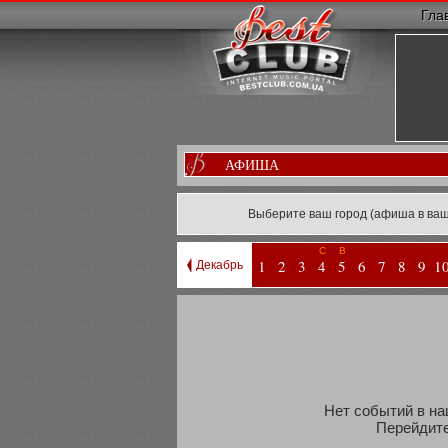
Гла
АФИША
Выберите ваш город (афиша в ваш
С
В
1
2
3
4
5
6
7
8
9
1
Декабрь
Нет событий в на
Перейдите