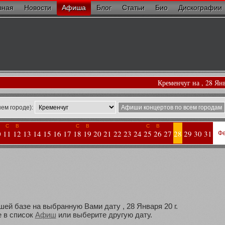
вная
Новости
Афиша
Блог
Статьи
Био
Дискографии
Кременчуг на , 28 Ян
ем городе):
Афиши концертов по всем городам
С
В
С
В
С
В
0
11
12
13
14
15
16
17
18
19
20
21
22
23
24
25
26
27
28
29
30
31
Фе
шей базе на выбранную Вами дату , 28 Января 20 г.
 в список
Афиш
или выберите другую дату.