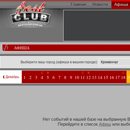
Главная
Новости
Афиша
АФИША
Выберите ваш город (афиша в вашем городе):
С
В
С
В
С
1
2
3
4
5
6
7
8
9
10
11
12
13
14
15
16
17
18
1
Декабрь
Нет событий в нашей базе на выбранную Ва
Перейдите в список
Афиш
или выбе