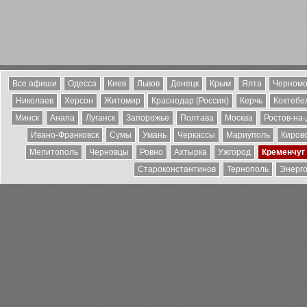
Все афиши
Одесса
Киев
Львов
Донецк
Крым
Ялта
Черномо
Николаев
Херсон
Житомир
Краснодар (Россия)
Керчь
Коктебе
Минск
Анапа
Луганск
Запорожье
Полтава
Москва
Ростов-на
Ивано-Франковск
Сумы
Умань
Черкассы
Мариуполь
Киров
Мелитополь
Черновцы
Ровно
Ахтырка
Ужгород
Кременчуг
Староконстантинов
Тернополь
Энерг