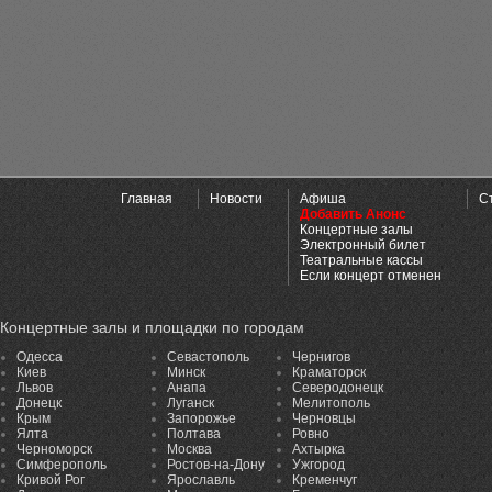
Главная
Новости
Афиша
С
Добавить Анонс
Концертные залы
Электронный билет
Театральные кассы
Если концерт отменен
Концертные залы и площадки по городам
Одесса
Севастополь
Чернигов
Киев
Минск
Краматорск
Львов
Анапа
Северодонецк
Донецк
Луганск
Мелитополь
Крым
Запорожье
Черновцы
Ялта
Полтава
Ровно
Черноморск
Москва
Ахтырка
Симферополь
Ростов-на-Дону
Ужгород
Кривой Рог
Ярославль
Кременчуг