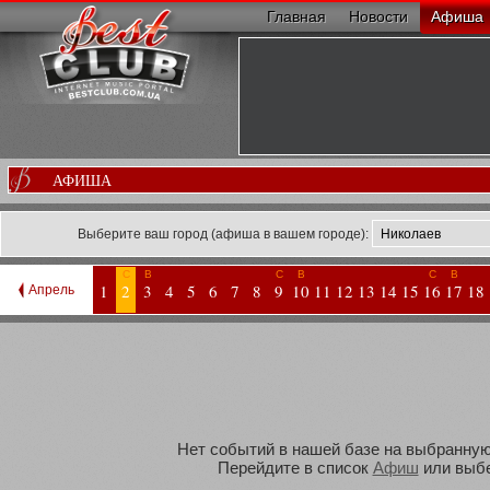
Главная
Новости
Афиша
АФИША
Выберите ваш город (афиша в вашем городе):
С
В
С
В
С
В
1
2
3
4
5
6
7
8
9
10
11
12
13
14
15
16
17
18
Апрель
Нет событий в нашей базе на выбранную 
Перейдите в список
Афиш
или выбе