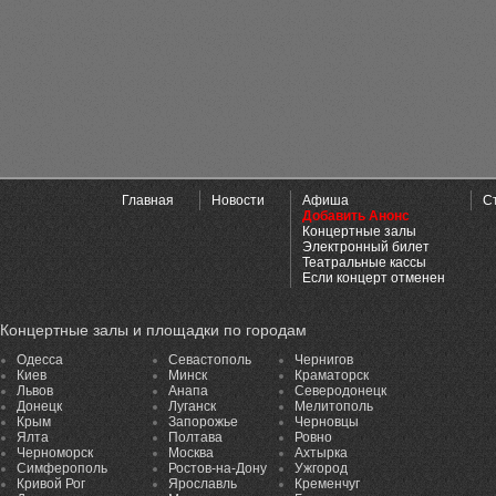
Главная
Новости
Афиша
С
Добавить Анонс
Концертные залы
Электронный билет
Театральные кассы
Если концерт отменен
Концертные залы и площадки по городам
Одесса
Севастополь
Чернигов
Киев
Минск
Краматорск
Львов
Анапа
Северодонецк
Донецк
Луганск
Мелитополь
Крым
Запорожье
Черновцы
Ялта
Полтава
Ровно
Черноморск
Москва
Ахтырка
Симферополь
Ростов-на-Дону
Ужгород
Кривой Рог
Ярославль
Кременчуг