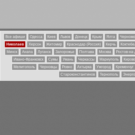
Все афиши
Одесса
Киев
Львов
Донецк
Крым
Ялта
Черномо
Николаев
Херсон
Житомир
Краснодар (Россия)
Керчь
Коктебе
Минск
Анапа
Луганск
Запорожье
Полтава
Москва
Ростов-на
Ивано-Франковск
Сумы
Умань
Черкассы
Мариуполь
Киров
Мелитополь
Черновцы
Ровно
Ахтырка
Ужгород
Кременчуг
Староконстантинов
Тернополь
Энерг