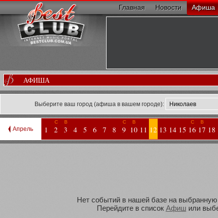
Главная
Новости
Афиша
АФИША
Выберите ваш город (афиша в вашем городе):
С
В
С
В
С
В
1
2
3
4
5
6
7
8
9
10
11
12
13
14
15
16
17
18
Апрель
Нет событий в нашей базе на выбранную В
Перейдите в список
Афиш
или выбе