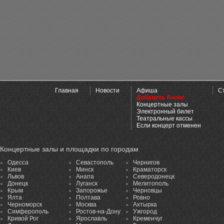
Главная
Новости
Афиша
С
Добавить Анонс
Концертные залы
Электронный билет
Театральные кассы
Если концерт отменен
Концертные залы и площадки по городам
Одесса
Севастополь
Чернигов
Киев
Минск
Краматорск
Львов
Анапа
Северодонецк
Донецк
Луганск
Мелитополь
Крым
Запорожье
Черновцы
Ялта
Полтава
Ровно
Черноморск
Москва
Ахтырка
Симферополь
Ростов-на-Дону
Ужгород
Кривой Рог
Ярославль
Кременчуг