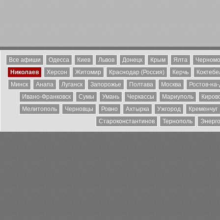
Все афиши
Одесса
Киев
Львов
Донецк
Крым
Ялта
Черномо
Николаев
Херсон
Житомир
Краснодар (Россия)
Керчь
Коктебе
Минск
Анапа
Луганск
Запорожье
Полтава
Москва
Ростов-на
Ивано-Франковск
Сумы
Умань
Черкассы
Мариуполь
Киров
Мелитополь
Черновцы
Ровно
Ахтырка
Ужгород
Кременчуг
Староконстантинов
Тернополь
Энерг