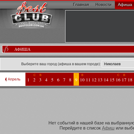
Главная
Новости
Афиша
АФИША
Выберите ваш город (афиша в вашем городе):
С
В
С
В
С
В
1
2
3
4
5
6
7
8
9
10
11
12
13
14
15
16
17
18
Апрель
Нет событий в нашей базе на выбранную 
Перейдите в список
Афиш
или выбе