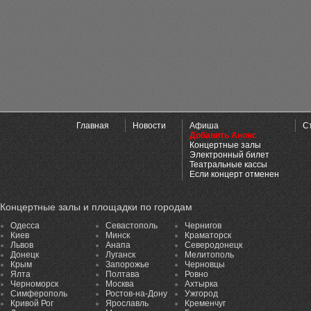
Главная
Новости
Афиша
С
Добавить Анонс
Концертные залы
Электронный билет
Театральные кассы
Если концерт отменен
Концертные залы и площадки по городам
Одесса
Севастополь
Чернигов
Киев
Минск
Краматорск
Львов
Анапа
Северодонецк
Донецк
Луганск
Мелитополь
Крым
Запорожье
Черновцы
Ялта
Полтава
Ровно
Черноморск
Москва
Ахтырка
Симферополь
Ростов-на-Дону
Ужгород
Кривой Рог
Ярославль
Кременчуг