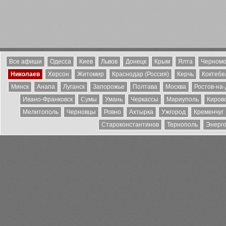
Все афиши
Одесса
Киев
Львов
Донецк
Крым
Ялта
Черномо
Николаев
Херсон
Житомир
Краснодар (Россия)
Керчь
Коктебе
Минск
Анапа
Луганск
Запорожье
Полтава
Москва
Ростов-на
Ивано-Франковск
Сумы
Умань
Черкассы
Мариуполь
Киров
Мелитополь
Черновцы
Ровно
Ахтырка
Ужгород
Кременчуг
Староконстантинов
Тернополь
Энерг