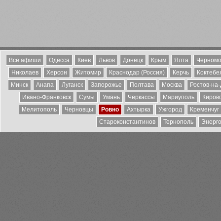
Все афиши
Одесса
Киев
Львов
Донецк
Крым
Ялта
Черномо
Николаев
Херсон
Житомир
Краснодар (Россия)
Керчь
Коктебе
Минск
Анапа
Луганск
Запорожье
Полтава
Москва
Ростов-на
Ивано-Франковск
Сумы
Умань
Черкассы
Мариуполь
Киров
Мелитополь
Черновцы
Ровно
Ахтырка
Ужгород
Кременчуг
Староконстантинов
Тернополь
Энерг