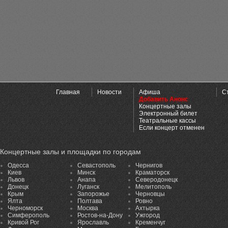
Главная
Новости
Афиша
С
Добавить Анонс
Концертные залы
Электронный билет
Театральные кассы
Если концерт отменен
Концертные залы и площадки по городам
Одесса
Севастополь
Чернигов
Киев
Минск
Краматорск
Львов
Анапа
Северодонецк
Донецк
Луганск
Мелитополь
Крым
Запорожье
Черновцы
Ялта
Полтава
Ровно
Черноморск
Москва
Ахтырка
Симферополь
Ростов-на-Дону
Ужгород
Кривой Рог
Ярославль
Кременчуг