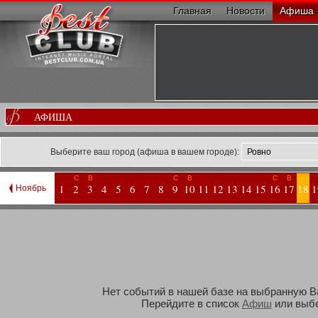
Главная
Новости
Афиша
АФИША
Выберите ваш город (афиша в вашем городе):
С
В
С
В
С
В
1
2
3
4
5
6
7
8
9
10
11
12
13
14
15
16
17
18
1
Ноябрь
Нет событий в нашей базе на выбранную Вам
Перейдите в список
Афиш
или выбе