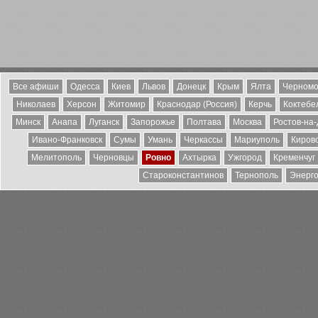
Все афиши
Одесса
Киев
Львов
Донецк
Крым
Ялта
Черномо
Николаев
Херсон
Житомир
Краснодар (Россия)
Керчь
Коктебе
Минск
Анапа
Луганск
Запорожье
Полтава
Москва
Ростов-на
Ивано-Франковск
Сумы
Умань
Черкассы
Мариуполь
Киров
Мелитополь
Черновцы
Ровно
Ахтырка
Ужгород
Кременчуг
Староконстантинов
Тернополь
Энерг