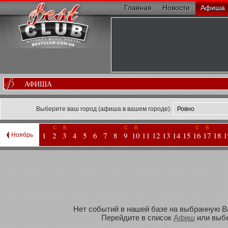
Главная
Новости
Афиша
АФИША
Выберите ваш город (афиша в вашем городе):
С
В
С
В
С
В
1
2
3
4
5
6
7
8
9
10
11
12
13
14
15
16
17
18
1
Ноябрь
Нет событий в нашей базе на выбранную Вам
Перейдите в список
Афиш
или выбе