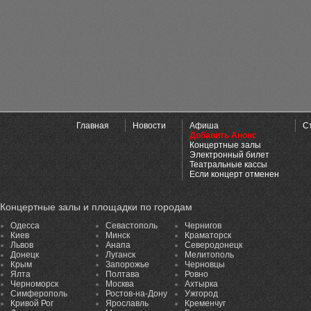
Главная
Новости
Афиша
С
Добавить Анонс
Концертные залы
Электронный билет
Театральные кассы
Если концерт отменен
Концертные залы и площадки по городам
Одесса
Севастополь
Чернигов
Киев
Минск
Краматорск
Львов
Анапа
Северодонецк
Донецк
Луганск
Мелитополь
Крым
Запорожье
Черновцы
Ялта
Полтава
Ровно
Черноморск
Москва
Ахтырка
Симферополь
Ростов-на-Дону
Ужгород
Кривой Рог
Ярославль
Кременчуг