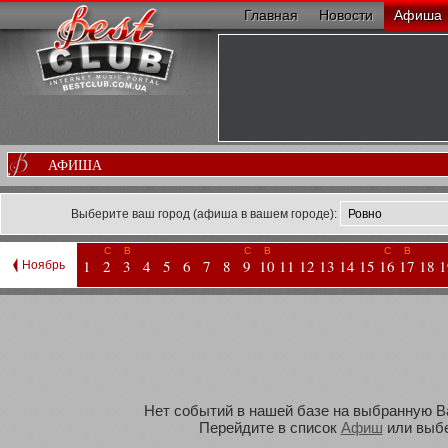
Главная
Новости
Афиша
АФИША
Выберите ваш город (афиша в вашем городе):
С
В
С
В
С
В
1
2
3
4
5
6
7
8
9
10
11
12
13
14
15
16
17
18
1
Ноябрь
Нет событий в нашей базе на выбранную Вам
Перейдите в список
Афиш
или выбе