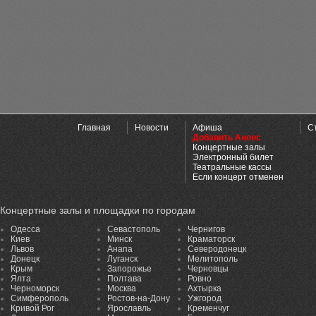
Главная
Новости
Афиша
С
Добавить Анонс
Концертные залы
Электронный билет
Театральные кассы
Если концерт отменен
Концертные залы и площадки по городам
Одесса
Севастополь
Чернигов
Киев
Минск
Краматорск
Львов
Анапа
Северодонецк
Донецк
Луганск
Мелитополь
Крым
Запорожье
Черновцы
Ялта
Полтава
Ровно
Черноморск
Москва
Ахтырка
Симферополь
Ростов-на-Дону
Ужгород
Кривой Рог
Ярославль
Кременчуг