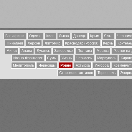
Все афиши
Одесса
Киев
Львов
Донецк
Крым
Ялта
Черномо
Николаев
Херсон
Житомир
Краснодар (Россия)
Керчь
Коктебе
Минск
Анапа
Луганск
Запорожье
Полтава
Москва
Ростов-на
Ивано-Франковск
Сумы
Умань
Черкассы
Мариуполь
Киров
Мелитополь
Черновцы
Ровно
Ахтырка
Ужгород
Кременчуг
Староконстантинов
Тернополь
Энерг