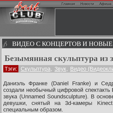
Главная
Новости
Афиша
ВИДЕО С КОНЦЕРТОВ И НОВЫ
Безымянная скульптура из 
Тэги:
Скульптура
,
Звук
,
Видео (Видеокл
Даниэль Франке (Daniel Franke) и Седр
создали необычный цифровой спектакть 
звука (Unnamed Soundsculpture). В основ
девушки, снятый на 3d-камеры Kinec
специальным образом.