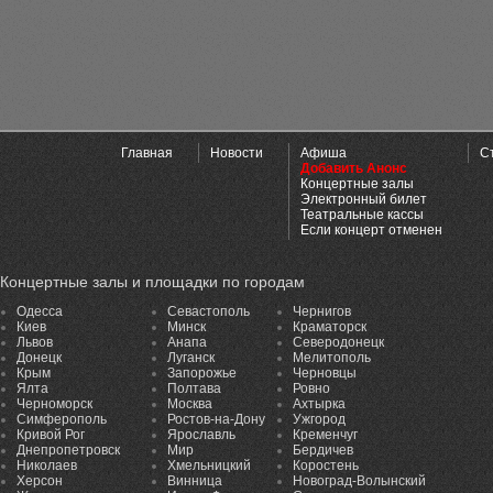
Главная
Новости
Афиша
С
Добавить Анонс
Концертные залы
Электронный билет
Театральные кассы
Если концерт отменен
Концертные залы и площадки по городам
Одесса
Севастополь
Чернигов
Киев
Минск
Краматорск
Львов
Анапа
Северодонецк
Донецк
Луганск
Мелитополь
Крым
Запорожье
Черновцы
Ялта
Полтава
Ровно
Черноморск
Москва
Ахтырка
Симферополь
Ростов-на-Дону
Ужгород
Кривой Рог
Ярославль
Кременчуг
Днепропетровск
Мир
Бердичев
Николаев
Хмельницкий
Коростень
Херсон
Винница
Новоград-Волынский