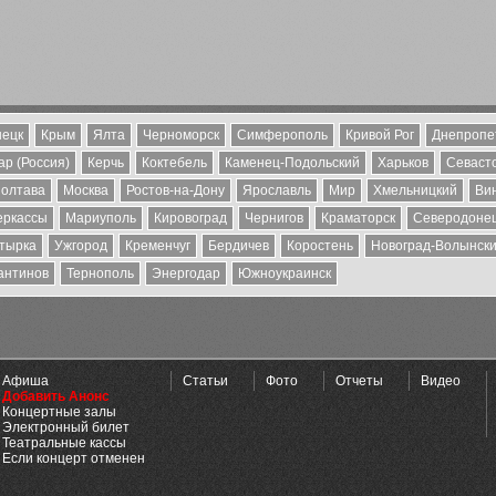
ецк
Крым
Ялта
Черноморск
Симферополь
Кривой Рог
Днепропе
р (Россия)
Керчь
Коктебель
Каменец-Подольский
Харьков
Севаст
олтава
Москва
Ростов-на-Дону
Ярославль
Мир
Хмельницкий
Ви
еркассы
Мариуполь
Кировоград
Чернигов
Краматорск
Северодоне
тырка
Ужгород
Кременчуг
Бердичев
Коростень
Новоград-Волынск
антинов
Тернополь
Энергодар
Южноукраинск
Афиша
Статьи
Фото
Отчеты
Видео
Добавить Анонс
Концертные залы
Электронный билет
Театральные кассы
Если концерт отменен