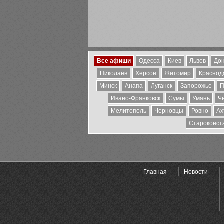
Все афиши
Одесса
Киев
Львов
Дон
Николаев
Херсон
Житомир
Краснода
Минск
Анапа
Луганск
Запорожье
П
Ивано-Франковск
Сумы
Умань
Ч
Мелитополь
Черновцы
Ровно
Ах
Староконст
Главная
Новости