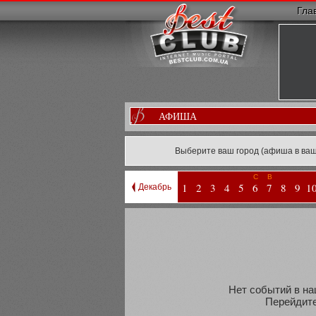
Гла
АФИША
Выберите ваш город (афиша в ваш
С
В
1
2
3
4
5
6
7
8
9
1
Декабрь
Нет событий в на
Перейдите