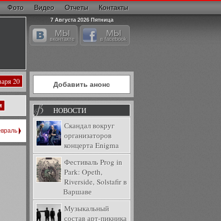
Фото
Видео
Отчеты
Контакты
7 Августа 2026 Пятница
МЫ
МЫ
вконтакте
в facebook
варя 20
Добавить анонс
м
НОВОСТИ
Скандал вокруг
враль
организаторов
концерта Enigma
Фестиваль Prog in
Park: Opeth,
Riverside, Solstafir в
Варшаве
Музыкальный
состав арт-пикника