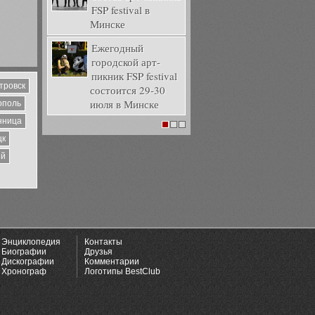
FSP festival в
Минске
Ежегодный
городской арт-
пикник FSP festival
тровск
состоится 29-30
июля в Минске
ополь
нница
1
2
3
цк
ий
Энциклопедия
Контакты
Биографии
Друзья
Дискографии
Комментарии
Хронограф
Логотипы BestClub