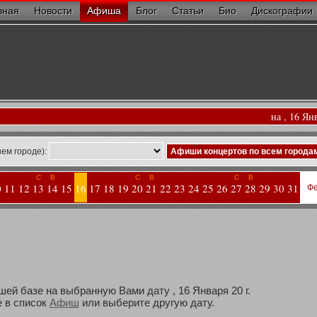
вная
Новости
Афиша
Блог
Статьи
Био
Дискографии
на , 16 Ян
ем городе):
Афиши концертов по всем города
С
В
С
В
С
В
0
11
12
13
14
15
16
17
18
19
20
21
22
23
24
25
26
27
28
29
30
31
Фе
шей базе на выбранную Вами дату , 16 Января 20 г.
 в список
Афиш
или выберите другую дату.