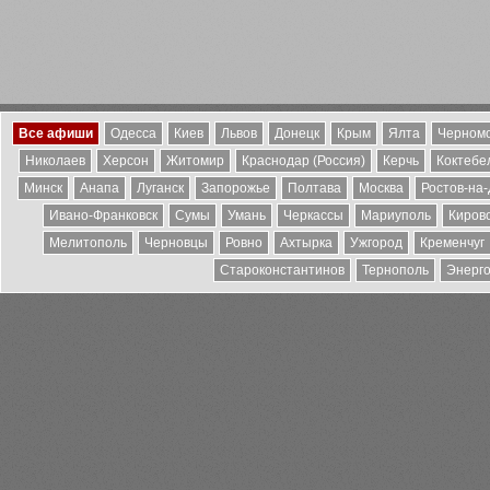
Все афиши
Одесса
Киев
Львов
Донецк
Крым
Ялта
Черномо
Николаев
Херсон
Житомир
Краснодар (Россия)
Керчь
Коктебе
Минск
Анапа
Луганск
Запорожье
Полтава
Москва
Ростов-на
Ивано-Франковск
Сумы
Умань
Черкассы
Мариуполь
Киров
Мелитополь
Черновцы
Ровно
Ахтырка
Ужгород
Кременчуг
Староконстантинов
Тернополь
Энерг