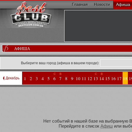
Главная
Новости
Афиша
АФИША
Выберите ваш город (афиша в вашем городе):
С
В
С
В
1
2
3
4
5
6
7
8
9
10
11
12
13
14
15
16
17
18
1
Декабрь
Нет событий в нашей базе на выбранную Ва
Перейдите в список
Афиш
или выбе