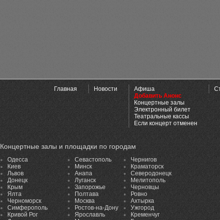
Главная
Новости
Афиша
С
Добавить Анонс
Концертные залы
Электронный билет
Театральные кассы
Если концерт отменен
Концертные залы и площадки по городам
Одесса
Севастополь
Чернигов
Киев
Минск
Краматорск
Львов
Анапа
Северодонецк
Донецк
Луганск
Мелитополь
Крым
Запорожье
Черновцы
Ялта
Полтава
Ровно
Черноморск
Москва
Ахтырка
Симферополь
Ростов-на-Дону
Ужгород
Кривой Рог
Ярославль
Кременчуг