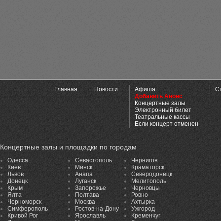
Главная
Новости
Афиша
С
Добавить Анонс
Концертные залы
Электронный билет
Театральные кассы
Если концерт отменен
Концертные залы и площадки по городам
Одесса
Севастополь
Чернигов
Киев
Минск
Краматорск
Львов
Анапа
Северодонецк
Донецк
Луганск
Мелитополь
Крым
Запорожье
Черновцы
Ялта
Полтава
Ровно
Черноморск
Москва
Ахтырка
Симферополь
Ростов-на-Дону
Ужгород
Кривой Рог
Ярославль
Кременчуг