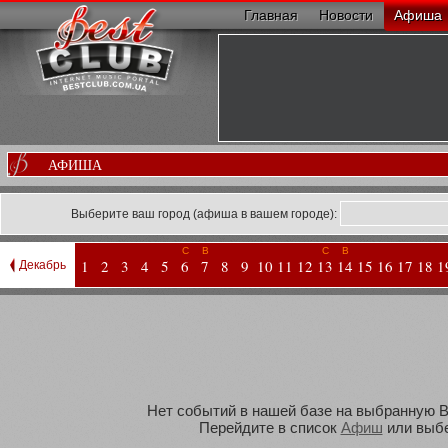
Главная
Новости
Афиша
АФИША
Выберите ваш город (афиша в вашем городе):
С
В
С
В
1
2
3
4
5
6
7
8
9
10
11
12
13
14
15
16
17
18
1
Декабрь
Нет событий в нашей базе на выбранную Ва
Перейдите в список
Афиш
или выбе