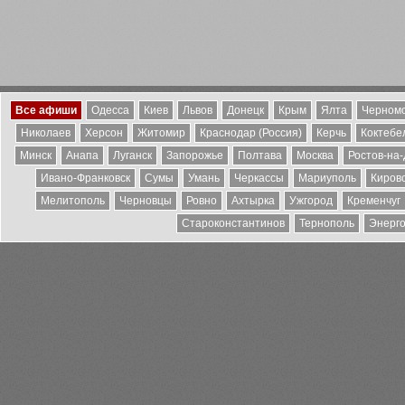
Все афиши
Одесса
Киев
Львов
Донецк
Крым
Ялта
Черномо
Николаев
Херсон
Житомир
Краснодар (Россия)
Керчь
Коктебе
Минск
Анапа
Луганск
Запорожье
Полтава
Москва
Ростов-на
Ивано-Франковск
Сумы
Умань
Черкассы
Мариуполь
Киров
Мелитополь
Черновцы
Ровно
Ахтырка
Ужгород
Кременчуг
Староконстантинов
Тернополь
Энерг