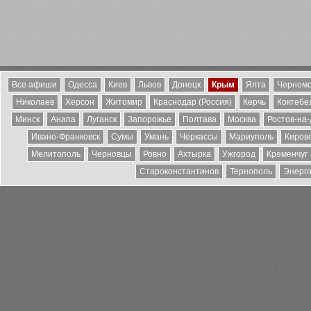
Все афиши
Одесса
Киев
Львов
Донецк
Крым
Ялта
Черномо
Николаев
Херсон
Житомир
Краснодар (Россия)
Керчь
Коктебе
Минск
Анапа
Луганск
Запорожье
Полтава
Москва
Ростов-на
Ивано-Франковск
Сумы
Умань
Черкассы
Мариуполь
Киров
Мелитополь
Черновцы
Ровно
Ахтырка
Ужгород
Кременчуг
Староконстантинов
Тернополь
Энерг