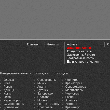
Главная
Новости
Афиша
С
Добавить Анонс
Концертные залы
Электронный билет
Театральные кассы
Если концерт отменен
Концертные залы и площадки по городам
Одесса
Севастополь
Чернигов
Киев
Минск
Краматорск
Львов
Анапа
Северодонецк
Донецк
Луганск
Мелитополь
Крым
Запорожье
Черновцы
Ялта
Полтава
Ровно
Черноморск
Москва
Ахтырка
Симферополь
Ростов-на-Дону
Ужгород
Кривой Рог
Ярославль
Кременчуг