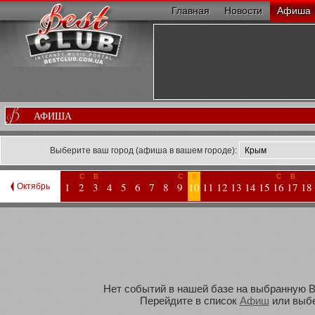
Главная
Новости
Афиша
АФИША
Выберите ваш город (афиша в вашем городе):
С
В
С
В
С
В
1
2
3
4
5
6
7
8
9
10
11
12
13
14
15
16
17
18
Октябрь
Нет событий в нашей базе на выбранную Ва
Перейдите в список
Афиш
или выбе