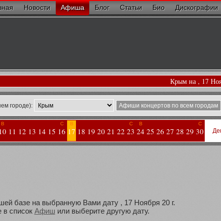
вная
Новости
Афиша
Блог
Статьи
Био
Дискографии
Крым на , 17 Но
ем городе):
Афиши концертов по всем городам
В
С
В
С
В
С
10
11
12
13
14
15
16
17
18
19
20
21
22
23
24
25
26
27
28
29
30
Де
шей базе на выбранную Вами дату , 17 Ноября 20 г.
 в список
Афиш
или выберите другую дату.