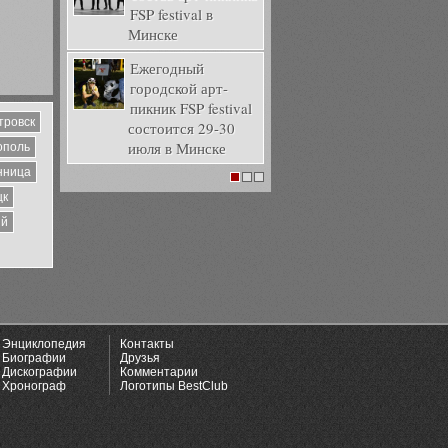
FSP festival в
Минске
Ежегодный
городской арт-
пикник FSP festival
тровск
состоится 29-30
июля в Минске
ополь
нница
1
2
3
цк
ий
Энциклопедия
Контакты
Биографии
Друзья
Дискографии
Комментарии
Хронограф
Логотипы BestClub