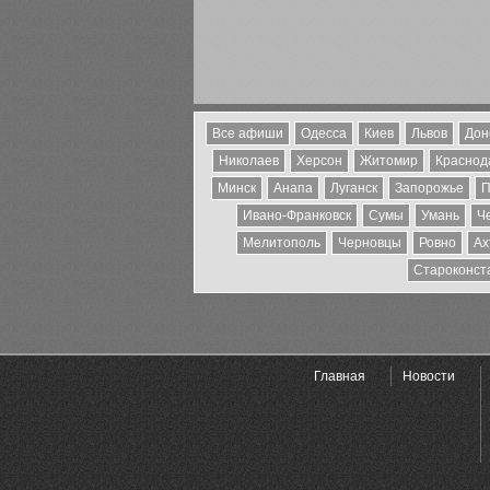
Все афиши
Одесса
Киев
Львов
Дон
Николаев
Херсон
Житомир
Краснода
Минск
Анапа
Луганск
Запорожье
П
Ивано-Франковск
Сумы
Умань
Ч
Мелитополь
Черновцы
Ровно
Ах
Староконст
Главная
Новости