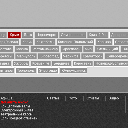
ецк
Крым
Ялта
Черноморск
Симферополь
Кривой Рог
Днепропе
р (Россия)
Керчь
Коктебель
Каменец-Подольский
Харьков
Севаст
олтава
Москва
Ростов-на-Дону
Ярославль
Мир
Хмельницкий
Ви
еркассы
Мариуполь
Кировоград
Чернигов
Краматорск
Северодоне
тырка
Ужгород
Кременчуг
Бердичев
Коростень
Новоград-Волынск
антинов
Тернополь
Энергодар
Южноукраинск
Афиша
Статьи
Фото
Отчеты
Видео
Добавить Анонс
Концертные залы
Электронный билет
Театральные кассы
Если концерт отменен