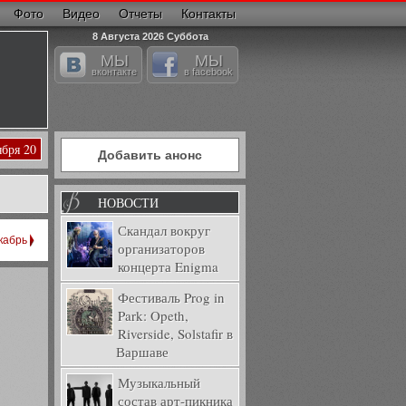
Фото
Видео
Отчеты
Контакты
8 Августа 2026 Суббота
МЫ
МЫ
вконтакте
в facebook
ября 20
Добавить анонс
НОВОСТИ
Скандал вокруг
кабрь
организаторов
концерта Enigma
Фестиваль Prog in
Park: Opeth,
Riverside, Solstafir в
Варшаве
Музыкальный
состав арт-пикника