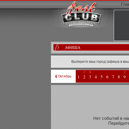
Гла
АФИША
Выберите ваш город (афиша в ваш
С
В
С
1
2
3
4
5
6
7
8
9
Октябрь
Нет событий в на
Перейдите