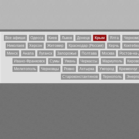
Все афиши
Одесса
Киев
Львов
Донецк
Крым
Ялта
Черномо
Николаев
Херсон
Житомир
Краснодар (Россия)
Керчь
Коктебе
Минск
Анапа
Луганск
Запорожье
Полтава
Москва
Ростов-на
Ивано-Франковск
Сумы
Умань
Черкассы
Мариуполь
Киров
Мелитополь
Черновцы
Ровно
Ахтырка
Ужгород
Кременчуг
Староконстантинов
Тернополь
Энерг