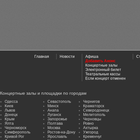
Главная
Новости
Афиша
С
Добавить Анонс
Концертные залы
Электронный билет
Театральные кассы
Если концерт отменен
Концертные залы и площадки по городам
Одесса
Севастополь
Чернигов
Киев
Минск
Краматорск
Львов
Анапа
Северодонецк
Донецк
Луганск
Мелитополь
Крым
Запорожье
Черновцы
Ялта
Полтава
Ровно
Черноморск
Москва
Ахтырка
Симферополь
Ростов-на-Дону
Ужгород
Кривой Рог
Ярославль
Кременчуг