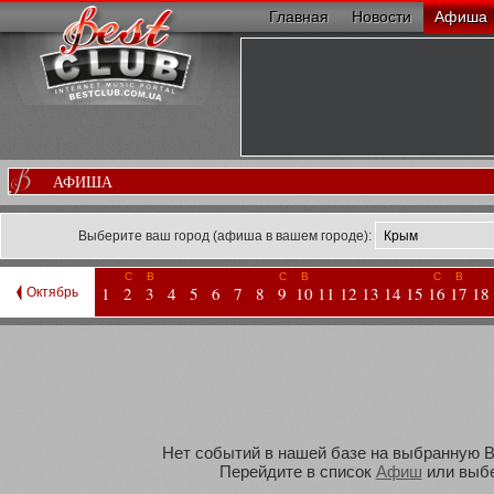
Главная
Новости
Афиша
АФИША
Выберите ваш город (афиша в вашем городе):
С
В
С
В
С
В
1
2
3
4
5
6
7
8
9
10
11
12
13
14
15
16
17
18
Октябрь
Нет событий в нашей базе на выбранную Ва
Перейдите в список
Афиш
или выбе