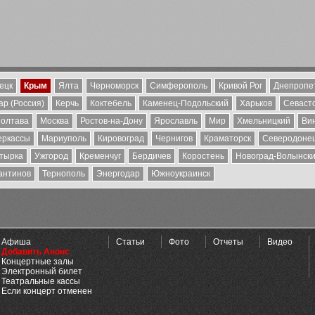
ецк
Крым
Ялта
Черноморск
Симферополь
Кривой Рог
Днепропе
р (Россия)
Керчь
Коктебель
Каменец-Подольский
Харьков
Севаст
олтава
Москва
Ростов-на-Дону
Ярославль
Мир
Хмельницкий
Ви
еркассы
Мариуполь
Кировоград
Чернигов
Краматорск
Северодоне
тырка
Ужгород
Кременчуг
Бердичев
Коростень
Новоград-Волынск
антинов
Тернополь
Энергодар
Южноукраинск
Афиша
Статьи
Фото
Отчеты
Видео
Добавить Анонс
Концертные залы
Электронный билет
Театральные кассы
Если концерт отменен