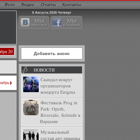
Фото
Видео
Отчеты
Контакты
6 Августа 2026 Четверг
МЫ
МЫ
вконтакте
в facebook
ября 20
Добавить анонс
НОВОСТИ
Скандал вокруг
кабрь
организаторов
концерта Enigma
Фестиваль Prog in
Park: Opeth,
Riverside, Solstafir в
Варшаве
Музыкальный
состав арт-пикника