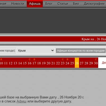
вная
Новости
Афиша
Блог
Статьи
Био
Дискографии
Крым на , 26 Но
ем городе):
Афиши концертов по всем городам
В
С
В
С
В
С
10
11
12
13
14
15
16
17
18
19
20
21
22
23
24
25
26
27
28
29
30
Де
шей базе на выбранную Вами дату , 26 Ноября 20 г.
 в список
Афиш
или выберите другую дату.