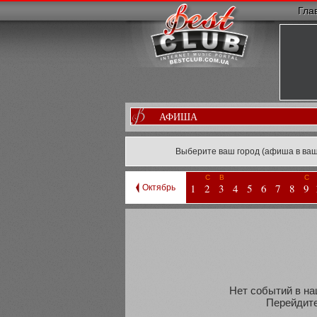
Гла
АФИША
Выберите ваш город (афиша в ваш
С
В
С
1
2
3
4
5
6
7
8
9
Октябрь
Нет событий в на
Перейдите