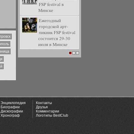
FSP festival в
Минске
Ежегодный
городской арт-
пикник FSP festival
тровск
состоится 29-30
июля в Минске
ополь
нница
1
2
3
цк
ий
Энциклопедия
Контакты
Биографии
Друзья
Дискографии
Комментарии
Хронограф
Логотипы BestClub