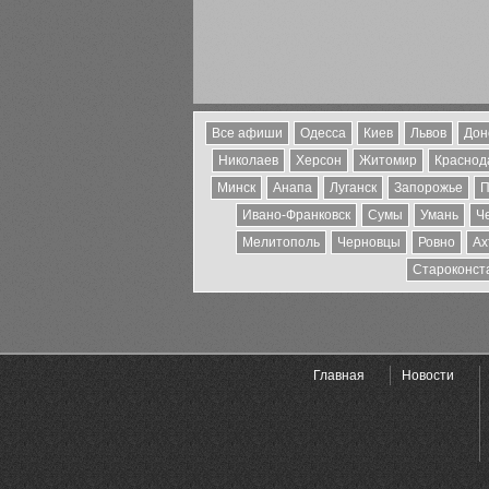
Все афиши
Одесса
Киев
Львов
Дон
Николаев
Херсон
Житомир
Краснода
Минск
Анапа
Луганск
Запорожье
П
Ивано-Франковск
Сумы
Умань
Ч
Мелитополь
Черновцы
Ровно
Ах
Староконст
Главная
Новости