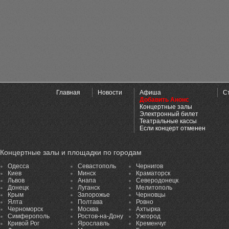
Главная
Новости
Афиша
С
Добавить Анонс
Концертные залы
Электронный билет
Театральные кассы
Если концерт отменен
Концертные залы и площадки по городам
Одесса
Севастополь
Чернигов
Киев
Минск
Краматорск
Львов
Анапа
Северодонецк
Донецк
Луганск
Мелитополь
Крым
Запорожье
Черновцы
Ялта
Полтава
Ровно
Черноморск
Москва
Ахтырка
Симферополь
Ростов-на-Дону
Ужгород
Кривой Рог
Ярославль
Кременчуг