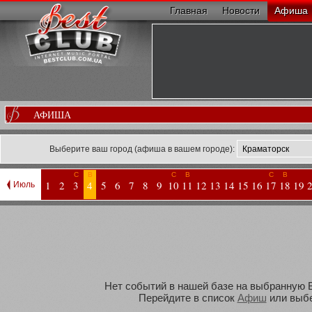
Главная
Новости
Афиша
АФИША
Выберите ваш город (афиша в вашем городе):
С
В
С
В
С
В
1
2
3
4
5
6
7
8
9
10
11
12
13
14
15
16
17
18
19
Июль
Нет событий в нашей базе на выбранную Вам
Перейдите в список
Афиш
или выбе