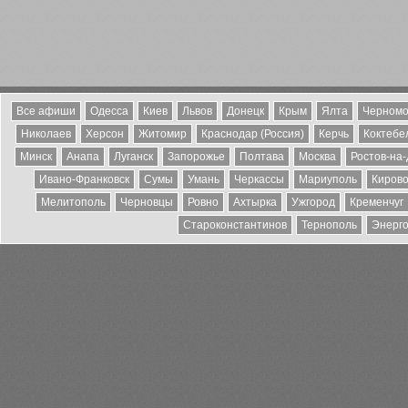
Все афиши
Одесса
Киев
Львов
Донецк
Крым
Ялта
Черномо
Николаев
Херсон
Житомир
Краснодар (Россия)
Керчь
Коктебе
Минск
Анапа
Луганск
Запорожье
Полтава
Москва
Ростов-на
Ивано-Франковск
Сумы
Умань
Черкассы
Мариуполь
Кирово
Мелитополь
Черновцы
Ровно
Ахтырка
Ужгород
Кременчуг
Староконстантинов
Тернополь
Энерг