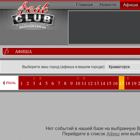
Главная
Новости
Афиша
АФИША
Выберите ваш город (афиша в вашем городе):
С
В
С
В
С
В
1
2
3
4
5
6
7
8
9
10
11
12
13
14
15
16
17
18
19
Июль
Нет событий в нашей базе на выбранную Вам
Перейдите в список
Афиш
или выбе