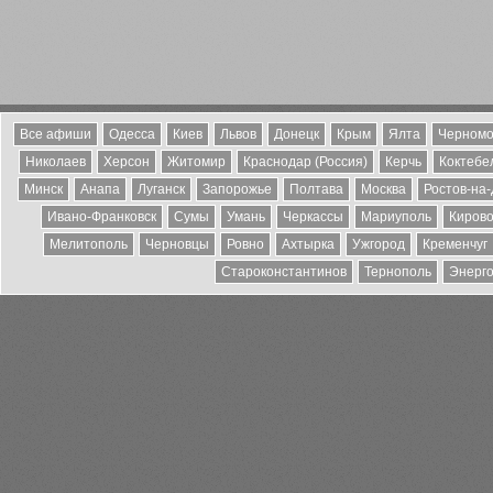
Все афиши
Одесса
Киев
Львов
Донецк
Крым
Ялта
Черномо
Николаев
Херсон
Житомир
Краснодар (Россия)
Керчь
Коктебе
Минск
Анапа
Луганск
Запорожье
Полтава
Москва
Ростов-на
Ивано-Франковск
Сумы
Умань
Черкассы
Мариуполь
Кирово
Мелитополь
Черновцы
Ровно
Ахтырка
Ужгород
Кременчуг
Староконстантинов
Тернополь
Энерг