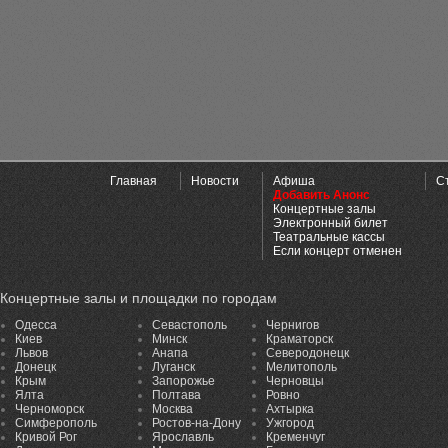
Главная
Новости
Афиша
С
Добавить Анонс
Концертные залы
Электронный билет
Театральные кассы
Если концерт отменен
Концертные залы и площадки по городам
Одесса
Севастополь
Чернигов
Киев
Минск
Краматорск
Львов
Анапа
Северодонецк
Донецк
Луганск
Мелитополь
Крым
Запорожье
Черновцы
Ялта
Полтава
Ровно
Черноморск
Москва
Ахтырка
Симферополь
Ростов-на-Дону
Ужгород
Кривой Рог
Ярославль
Кременчуг