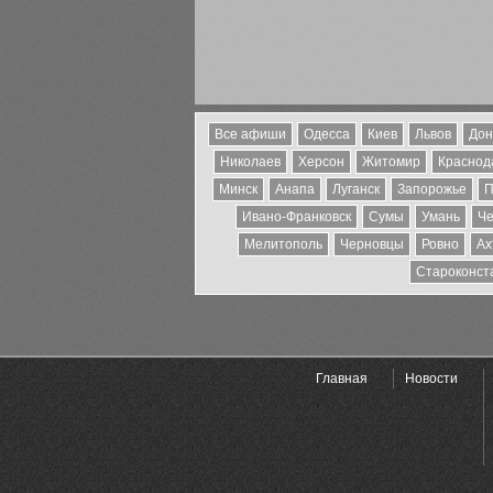
Все афиши
Одесса
Киев
Львов
Дон
Николаев
Херсон
Житомир
Краснода
Минск
Анапа
Луганск
Запорожье
П
Ивано-Франковск
Сумы
Умань
Че
Мелитополь
Черновцы
Ровно
Ах
Староконст
Главная
Новости