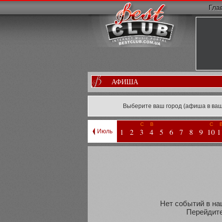
Гла
АФИША
Выберите ваш город (афиша в ваш
С
В
С
1
2
3
4
5
6
7
8
9
10
1
Июль
Нет событий в наш
Перейдите