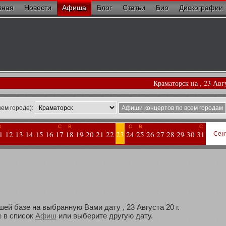
вная
Новости
Афиша
Блог
Статьи
Био
Дискографии
Краматорск на , 23 Авг
ем городе):
Афиши концертов по всем городам
В
С
В
С
В
С
1
12
13
14
15
16
17
18
19
20
21
22
23
24
25
26
27
28
29
30
31
Сен
ей базе на выбранную Вами дату , 23 Августа 20 г.
 в список
Афиш
или выберите другую дату.