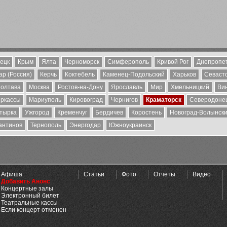
ецк
Крым
Ялта
Черноморск
Симферополь
Кривой Рог
Днепропе
р (Россия)
Керчь
Коктебель
Каменец-Подольский
Харьков
Севаст
олтава
Москва
Ростов-на-Дону
Ярославль
Мир
Хмельницкий
Ви
ркассы
Мариуполь
Кировоград
Чернигов
Краматорск
Северодоне
тырка
Ужгород
Кременчуг
Бердичев
Коростень
Новоград-Волынск
антинов
Тернополь
Энергодар
Южноукраинск
Афиша
Статьи
Фото
Отчеты
Видео
Добавить Анонс
Концертные залы
Электронный билет
Театральные кассы
Если концерт отменен