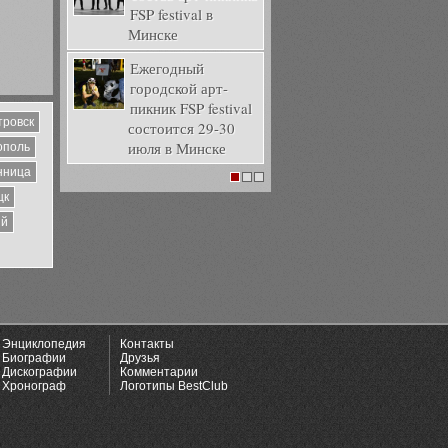
FSP festival в
Минске
Ежегодный
городской арт-
пикник FSP festival
тровск
состоится 29-30
июля в Минске
ополь
нница
1
2
3
цк
ий
Энциклопедия
Контакты
Биографии
Друзья
Дискографии
Комментарии
Хронограф
Логотипы BestClub