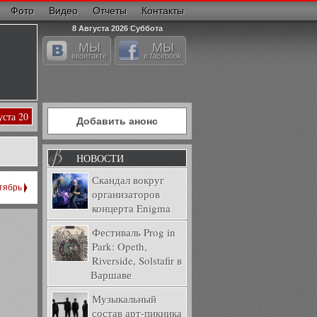
Фото
Видео
Отчеты
Контакты
8 Августа 2026 Суббота
МЫ
МЫ
вконтакте
в facebook
уста 20
Добавить анонс
НОВОСТИ
Скандал вокруг
тябрь
организаторов
концерта Enigma
Фестиваль Prog in
Park: Opeth,
Riverside, Solstafir в
Варшаве
Музыкальный
состав арт-пикника