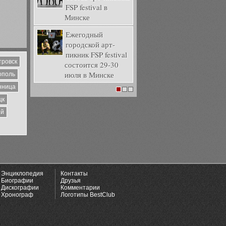
FSP festival в
Минске
Ежегодный
городской арт-
пикник FSP festival
тровск
состоится 29-30
июля в Минске
ополь
нница
1
2
3
цк
ий
Энциклопедия
Контакты
Биографии
Друзья
Дискографии
Комментарии
Хронограф
Логотипы BestClub