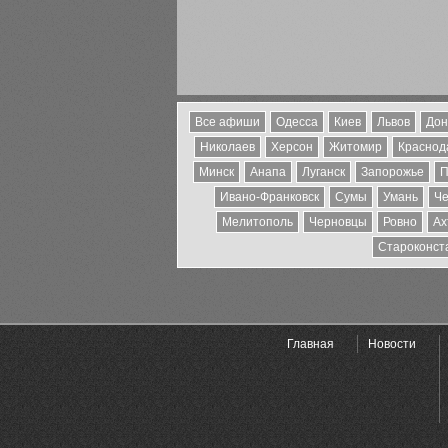
Все афиши
Одесса
Киев
Львов
Дон
Николаев
Херсон
Житомир
Краснода
Минск
Анапа
Луганск
Запорожье
П
Ивано-Франковск
Сумы
Умань
Че
Мелитополь
Черновцы
Ровно
Ах
Староконст
Главная
Новости