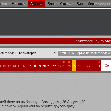
вная
Новости
Афиша
Блог
Статьи
Био
Дискографии
Краматорск на , 26 Авг
ем городе):
Афиши концертов по всем городам
В
С
В
С
В
С
1
12
13
14
15
16
17
18
19
20
21
22
23
24
25
26
27
28
29
30
31
Сен
ей базе на выбранную Вами дату , 26 Августа 20 г.
 в список
Афиш
или выберите другую дату.