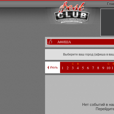
Гла
АФИША
Выберите ваш город (афиша в ваш
С
В
С
1
2
3
4
5
6
7
8
9
10
1
Июль
Нет событий в наш
Перейдите