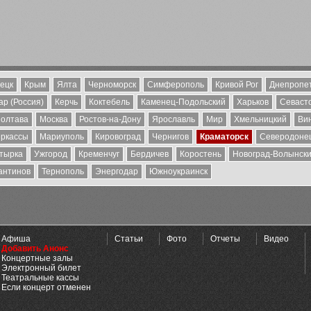
ецк
Крым
Ялта
Черноморск
Симферополь
Кривой Рог
Днепропе
р (Россия)
Керчь
Коктебель
Каменец-Подольский
Харьков
Севаст
олтава
Москва
Ростов-на-Дону
Ярославль
Мир
Хмельницкий
Ви
ркассы
Мариуполь
Кировоград
Чернигов
Краматорск
Северодоне
тырка
Ужгород
Кременчуг
Бердичев
Коростень
Новоград-Волынск
антинов
Тернополь
Энергодар
Южноукраинск
Афиша
Статьи
Фото
Отчеты
Видео
Добавить Анонс
Концертные залы
Электронный билет
Театральные кассы
Если концерт отменен