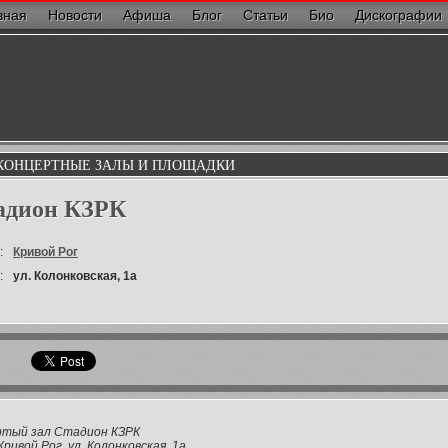
вная
Новости
Афиша
Блог
Статьи
Био
Дискографии
КОНЦЕРТНЫЕ ЗАЛЫ И ПЛОЩАДКИ
адион КЗРК
:
Кривой Рог
:
ул. Колонковская, 1а
ртый зал Стадион КЗРК
Кривой Рог, ул. Колонковская, 1а