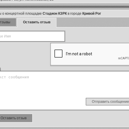
ы о концертной площадке
Стадион КЗРК
в городе
Кривой Рог
тзывы
Оставить отзыв
Оставить отзыв