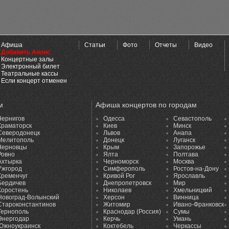
Афиша
Статьи
Фото
Отчеты
Видео
Добавить Анонс
Концертные залы
Электронный билет
Театральные кассы
Если концерт отменен
м
Афиша концертов по городам
Чернигов
Одесса
Севастополь
Краматорск
Киев
Минск
Северодонецк
Львов
Анапа
Мелитополь
Донецк
Луганск
Черновцы
Крым
Запорожье
Ровно
Ялта
Полтава
Ахтырка
Черноморск
Москва
Ужгород
Симферополь
Ростов-на-Дону
Кременчуг
Кривой Рог
Ярославль
Бердичев
Днепропетровск
Мир
Коростень
Николаев
Хмельницкий
Новоград-Волынский
Херсон
Винница
Староконстантинов
Житомир
Ивано-Франковск
Тернополь
Краснодар (Россия)
Сумы
Энергодар
Керчь
Умань
Южноукраинск
Коктебель
Черкассы