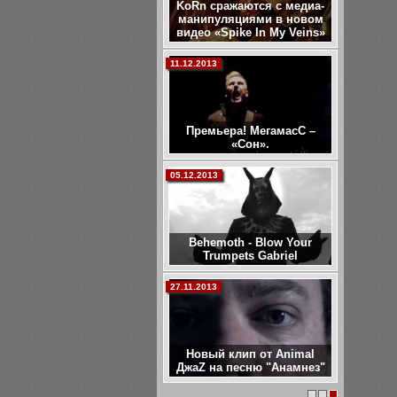
KoRn сражаются с медиа-
манипуляциями в новом
видео «Spike In My Veins»
11.12.2013
Премьера! МегамасС –
«Сон».
05.12.2013
Behemoth - Blow Your
Trumpets Gabriel
27.11.2013
Новый клип от Animal
ДжаZ на песню "Анамнез"