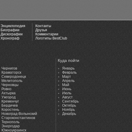
Энциклопедия
Контакты
Биографии
Друзья
Дискографии
Комментарии
Хронограф
Логотипы BestClub
Куда пойти
Чернигов
Январь
Краматорск
Февраль
Северодонецк
Март
Мелитополь
Апрель
Черновцы
Май
Ровно
Июнь
Ахтырка
Июль
Ужгород
Август
Кременчуг
Сентябрь
Бердичев
Октябрь
Коростень
Ноябрь
Новоград-Волынский
Декабрь
Староконстантинов
Тернополь
Энергодар
Южноукраинск