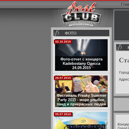
Гла
ФОТО
02.10.2015
Ст
Фото-отчет с концерта
Kadebostany Одесса
24.09.2015
Город
29.07.2015
Адрес
Фестиваль Freaky Summer
Party 2015 - море улыбок,
панд и прекрасных людей
05.07.2014
Конце
Город 