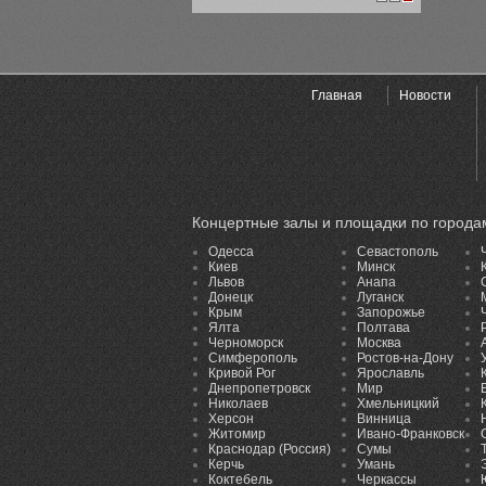
1
2
3
Главная
Новости
Концертные залы и площадки по города
Одесса
Севастополь
Киев
Минск
Львов
Анапа
Донецк
Луганск
Крым
Запорожье
Ялта
Полтава
Черноморск
Москва
Симферополь
Ростов-на-Дону
Кривой Рог
Ярославль
Днепропетровск
Мир
Николаев
Хмельницкий
Херсон
Винница
Житомир
Ивано-Франковск
Краснодар (Россия)
Сумы
Керчь
Умань
Коктебель
Черкассы