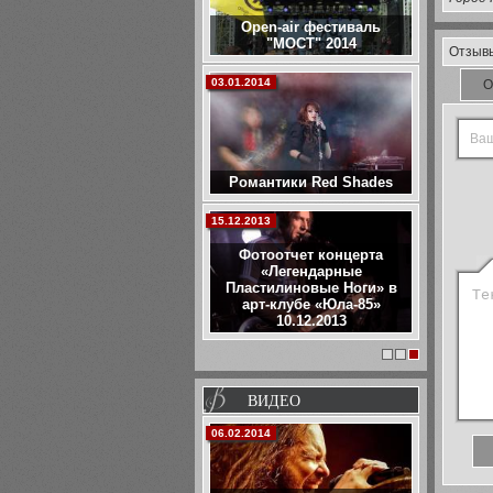
Open-air фестиваль
"МОСТ" 2014
Отзыв
03.01.2014
О
Романтики Red Shades
15.12.2013
Фотоотчет концерта
«Легендарные
Пластилиновые Ноги» в
арт-клубе «Юла-85»
10.12.2013
1
2
3
ВИДЕО
06.02.2014