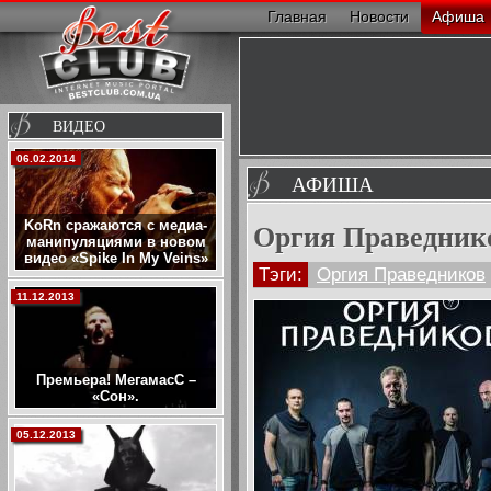
Главная
Новости
Афиша
ВИДЕО
06.02.2014
АФИША
Оргия Праведник
KoRn сражаются с медиа-
манипуляциями в новом
видео «Spike In My Veins»
Тэги:
Оргия Праведников
11.12.2013
Премьера! МегамасС –
«Сон».
05.12.2013