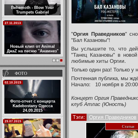
Behemoth - Blow Your
Trumpets Gabriel
27.11.2013
"
Оргия Праведников
" сн
"Бал Казановы"!
Новый клип от Animal
Вы услышите то, что дей
ДжаZ на песню "Анамнез"
"Танец Казановы" в новой
любимые хиты Оргии.
1
2
3
Только один раз! Только у н
ФОТО
Почтенная публика, мы ждё
02.10.2015
Начало: 10 ноября в 20:00
Концерт
Оргия Праведник
Фото-отчет с концерта
клуб Атлас (Юность)
Kadebostany Одесса
24.09.2015
Тэги:
Оргия Праведников
29.07.2015
Статьи