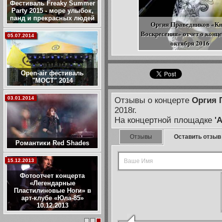
Фестиваль Freaky Summer
Party 2015 - море улыбок,
панд и прекрасных людей
Оргия Праведников «Кн
Воскресения» отчет о конце
05.07.2014
октября 2016
Open-air фестиваль
"МОСТ" 2014
03.01.2014
Отзывы о концерте
Оргия 
2018г.
На концертной площадке
'
Отзывы
Оставить отзыв
Романтики Red Shades
15.12.2013
Фотоотчет концерта
«Легендарные
Пластилиновые Ноги» в
арт-клубе «Юла-85»
10.12.2013