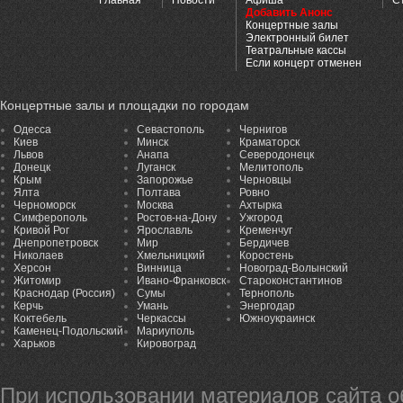
Главная
Новости
Афиша
С
Добавить Анонс
Концертные залы
Электронный билет
Театральные кассы
Если концерт отменен
Концертные залы и площадки по городам
Одесса
Севастополь
Чернигов
Киев
Минск
Краматорск
Львов
Анапа
Северодонецк
Донецк
Луганск
Мелитополь
Крым
Запорожье
Черновцы
Ялта
Полтава
Ровно
Черноморск
Москва
Ахтырка
Симферополь
Ростов-на-Дону
Ужгород
Кривой Рог
Ярославль
Кременчуг
Днепропетровск
Мир
Бердичев
Николаев
Хмельницкий
Коростень
Херсон
Винница
Новоград-Волынский
Житомир
Ивано-Франковск
Староконстантинов
Краснодар (Россия)
Сумы
Тернополь
Керчь
Умань
Энергодар
Коктебель
Черкассы
Южноукраинск
Каменец-Подольский
Мариуполь
Харьков
Кировоград
При использовании материалов сайта 