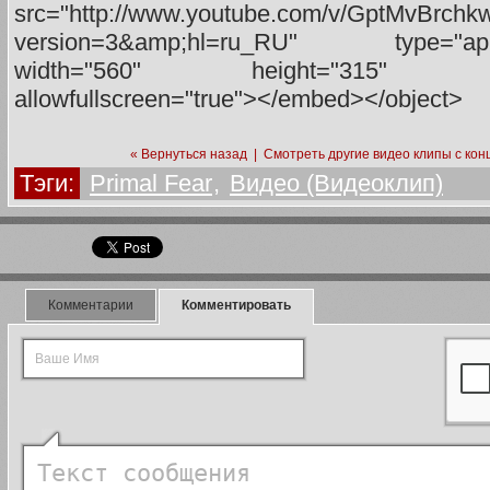
src="http://www.youtube.com/v/GptMvBrchk
version=3&amp;hl=ru_RU" type="applic
width="560" height="315" allows
allowfullscreen="true"></embed></object>
« Вернуться назад
|
Смотреть другие видео клипы с кон
Тэги:
Primal Fear
,
Видео (Видеоклип)
Комментарии
Комментировать