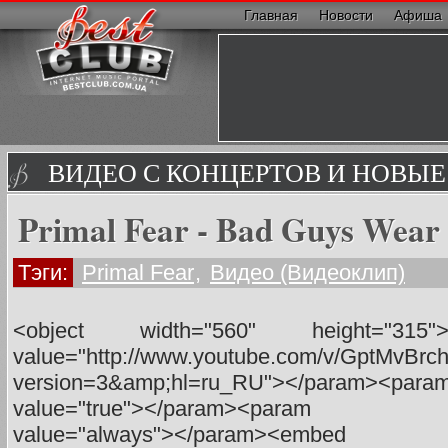
Главная
Новости
Афиша
ВИДЕО С КОНЦЕРТОВ И НОВЫ
Primal Fear - Bad Guys Wear
Тэги:
Primal Fear
,
Видео (Видеоклип)
<object width="560" height="315
value="http://www.youtube.com/v/GptMvBrc
version=3&amp;hl=ru_RU"></param><para
value="true"></param><param nam
value="always"></param><embed