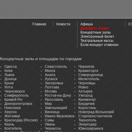
Главная
Новости
Афиша
С
Добавить Анонс
Концертные залы
Электронный билет
Театральные кассы
Если концерт отменен
Концертные залы и площадки по городам
Одесса
Севастополь
Чернигов
Киев
Минск
Краматорск
Львов
Анапа
Северодонецк
Донецк
Луганск
Мелитополь
Крым
Запорожье
Черновцы
Ялта
Полтава
Ровно
Черноморск
Москва
Ахтырка
Симферополь
Ростов-на-Дону
Ужгород
Кривой Рог
Ярославль
Кременчуг
Днепропетровск
Мир
Бердичев
Николаев
Хмельницкий
Коростень
Херсон
Винница
Новоград-Волынский
Житомир
Ивано-Франковск
Староконстантинов
Краснодар (Россия)
Сумы
Тернополь
Керчь
Умань
Энергодар
Коктебель
Черкассы
Южноукраинск