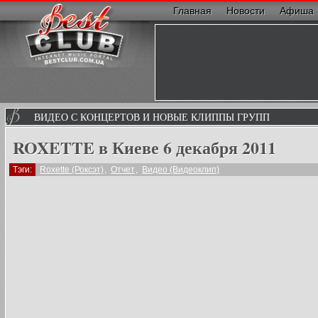
Главная
Новости
Афиша
ВИДЕО С КОНЦЕРТОВ И НОВЫЕ КЛИППЫ ГРУПП
ROXETTE в Киеве 6 декабря 2011
Тэги:
Roxette (Роксэт)
,
Отчет
,
Видео (Видеоклип)