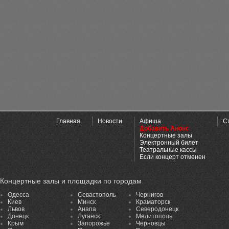
Главная
Новости
Афиша
С
Добавить Анонс
Концертные залы
Электронный билет
Театральные кассы
Если концерт отменен
Концертные залы и площадки по городам
Одесса
Севастополь
Чернигов
Киев
Минск
Краматорск
Львов
Анапа
Северодонецк
Донецк
Луганск
Мелитополь
Крым
Запорожье
Черновцы