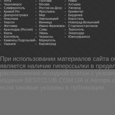
Ялта
Полтава
Ровно
Черноморск
Москва
Ахтырка
Симферополь
Ростов-на-Дону
Ужгород
Кривой Рог
Ярославль
Кременчуг
Днепропетровск
Мир
Бердичев
Николаев
Хмельницкий
Коростень
Херсон
Винница
Новоград-Волынский
Житомир
Ивано-Франковск
Староконстантинов
Краснодар (Россия)
Сумы
Тернополь
Керчь
Умань
Энергодар
Коктебель
Черкассы
Южноукраинск
Каменец-Подольский
Мариуполь
Харьков
Кировоград
При использовании материалов сайта 
является наличие гиперссылки в предел
расположения исходной статьи с указа
издания BESTCLUB.COM.UA и Автора ста
если таковые указаны в публикации.